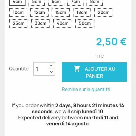
4cm
5cm
6cm
7cm
8cm
10cm
12cm
15cm
18cm
20cm
25cm
30cm
40cm
50cm
2,50 €
TTC

AJOUTER AU
Quantité
PANIER
Remise sur la quantité
If you order whitin
2 days, 8 hours 21 minutes 14
seconds
, we will ship
lunedì 10
.
Expected delivery between
martedì 11
and
venerdì 14 agosto
.