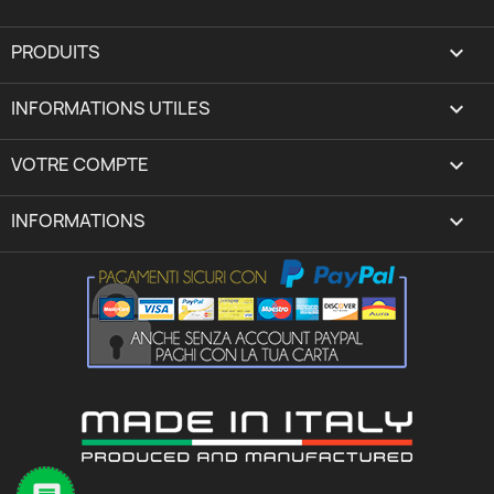
PRODUITS

INFORMATIONS UTILES

VOTRE COMPTE
expand_more
INFORMATIONS
keyboard_arrow_down