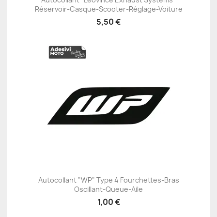
Réservoir-Casque-Scooter-Réglage-Voiture
5,50 €
Autocollant "WP" Type 4 Fourchettes-Bras
Oscillant-Queue-Aile
1,00 €