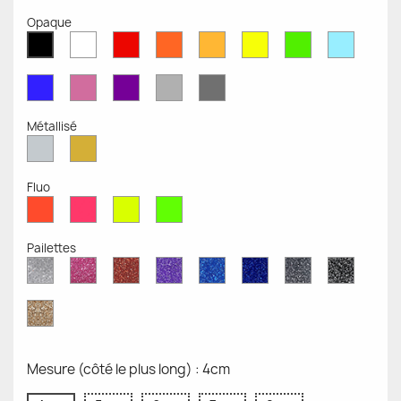
Opaque
Blanc
Rouge
Orange
Moutarde
Jaune
Vert
Bleu
Noir
Mat
Mat
Mat
Mate
Opaque
Mat
Opaqu
Mat
Bleu
Rose
Violet
Gris
Gris
Mat
Mat
Mat
Clair
Foncé
Mat
Mat
Métallisé
Argent
Or
Métallisé
Métallique
Fluo
Rouge
Rose
Jaune
Vert
Fluo
Fluo
Fluo
Fluo
Pailettes
Diamant
Paillettes
Paillettes
Paillettes
Saphir
Paillettes
Gris
Paillett
Scintillant
Roses
Rouges
Violettes
Bleu
Bleu
Pailleté
Noires
Pailleté
Cobalt
Paillettes
d'Or
Mesure (côté le plus long) : 4cm