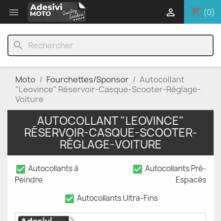
shopping_cart


(0)
search
Moto
Fourchettes/Sponsor
Autocollant
"Leovince" Réservoir-Casque-Scooter-Réglage-
Voiture
AUTOCOLLANT "LEOVINCE"
RÉSERVOIR-CASQUE-SCOOTER-
RÉGLAGE-VOITURE
check_box
check_box
Autocollants à
Autocollants Pré-
Peindre
Espacés
check_box
Autocollants Ultra-Fins