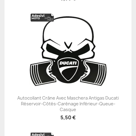
Autocollant Crâne Avec Maschera Antigas Ducati
Réservoir-Côtés-Carénage Inférieur-Queue-
Casque
5,50 €