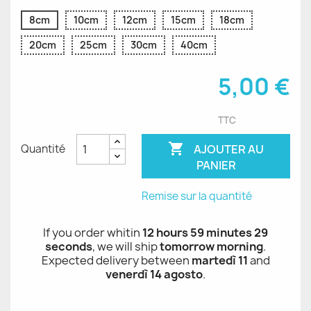
8cm
10cm
12cm
15cm
18cm
20cm
25cm
30cm
40cm
5,00 €
TTC

AJOUTER AU
Quantité
PANIER
Remise sur la quantité
If you order whitin
12 hours 59 minutes 28
seconds
, we will ship
tomorrow morning
.
Expected delivery between
martedì 11
and
venerdì 14 agosto
.