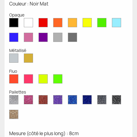
Couleur : Noir Mat
Opaque
Blanc
Rouge
Orange
Moutarde
Jaune
Vert
Bleu
Noir
Mat
Mat
Mat
Mate
Opaque
Mat
Opaqu
Mat
Bleu
Rose
Violet
Gris
Gris
Mat
Mat
Mat
Clair
Foncé
Mat
Mat
Métallisé
Argent
Or
Métallisé
Métallique
Fluo
Rouge
Rose
Jaune
Vert
Fluo
Fluo
Fluo
Fluo
Pailettes
Diamant
Paillettes
Paillettes
Paillettes
Saphir
Paillettes
Gris
Paillett
Scintillant
Roses
Rouges
Violettes
Bleu
Bleu
Pailleté
Noires
Pailleté
Cobalt
Paillettes
d'Or
Mesure (côté le plus long) : 8cm