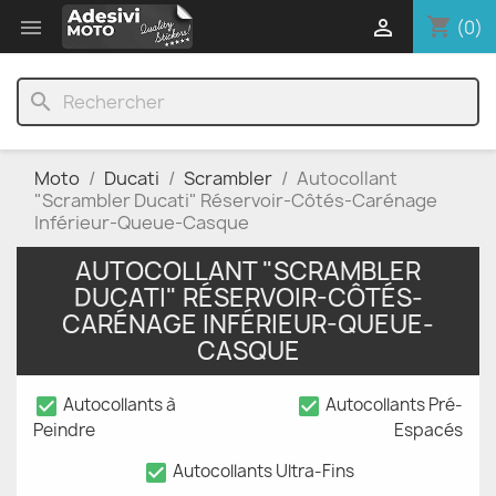
shopping_cart


(0)
search
Moto
Ducati
Scrambler
Autocollant
"Scrambler Ducati" Réservoir-Côtés-Carénage
Inférieur-Queue-Casque
AUTOCOLLANT "SCRAMBLER
DUCATI" RÉSERVOIR-CÔTÉS-
CARÉNAGE INFÉRIEUR-QUEUE-
CASQUE
check_box
check_box
Autocollants à
Autocollants Pré-
Peindre
Espacés
check_box
Autocollants Ultra-Fins