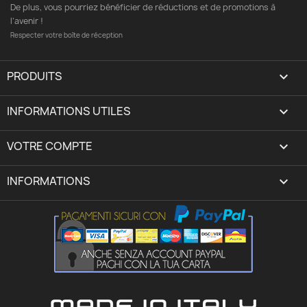
De plus, vous pourriez bénéficier de réductions et de promotions à
l’avenir !
Respecter votre boîte de réception
PRODUITS

INFORMATIONS UTILES

VOTRE COMPTE
expand_more
INFORMATIONS
keyboard_arrow_down