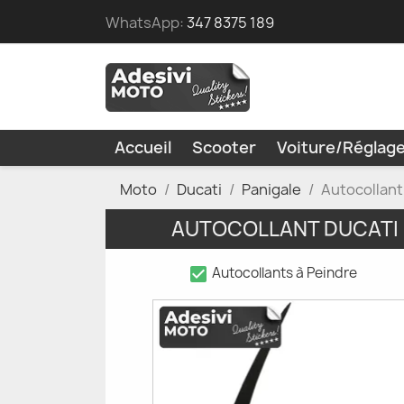
WhatsApp:
347 8375 189
Accueil
Scooter
Voiture/Réglag
Moto
Ducati
Panigale
Autocollant
AUTOCOLLANT DUCATI 
check_box
Autocollants à Peindre