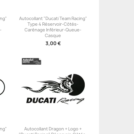
ing"
Autocollant "Ducati Team Racing"
Type 4 Réservoir-Côtés-
+23
-
Carénage Inférieur-Queue-
Casque
3,00 €
ing"
Autocollant Dragon + Logo +