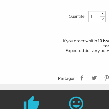
Quantité
If you order whitin
10 ho
to
Expected delivery be
Partager