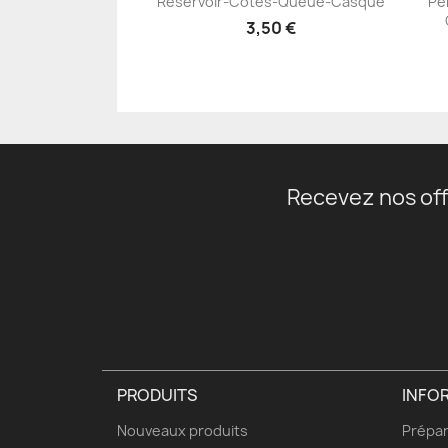
Réservoir-Côtés-Queue-Casque
Pe
+23
3,50 €
Recevez nos off
PRODUITS
INFO
Nouveaux produits
Prépar