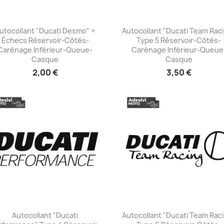
utocollant "Ducati Desmo" +
Autocollant "Ducati Team Rac
Échecs Réservoir-Côtés-
Type 5 Réservoir-Côtés-
+23
+23
Carénage Inférieur-Queue-
Carénage Inférieur-Queue
Casque
Casque
2,00 €
3,50 €
Autocollant "Ducati
Autocollant "Ducati Team Rac