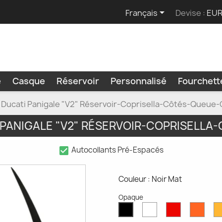

Français
Devise :
EUR
e
Casque
Réservoir
Personnalisé
Fourchet
 Ducati Panigale "V2" Réservoir-Coprisella-Côtés-Queue
PANIGALE "V2" RÉSERVOIR-COPRISELL
check_box
Autocollants Pré-Espacés
Couleur : Noir Mat
Opaque
Blanc
Rouge
Oran
Noir
Mat
Mat
Mat
Mat