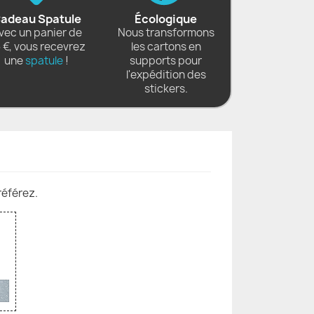
adeau Spatule
Écologique
vec un panier de
Nous transformons
 €, vous recevrez
les cartons en
une
spatule
!
supports pour
l'expédition des
stickers.
référez.