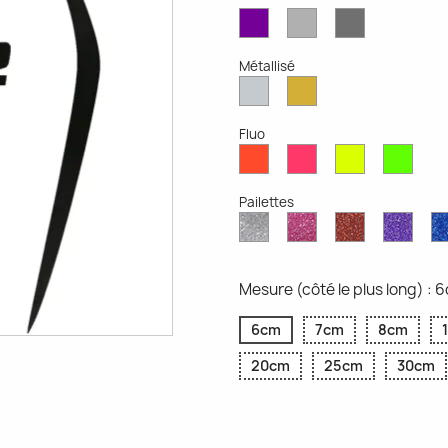
Violet
Gris
Gris
Mat
Clair
Foncé
Mat
Mat
Métallisé
Argent
Or
Métallisé
Métallique
Fluo
Rouge
Rose
Jaune
Vert
Fluo
Fluo
Fluo
Fluo
Pailettes
Diamant
Paillettes
Paillettes
Paill
Scintillant
Roses
Rouges
Viole
Mesure (côté le plus long) : 
6cm
7cm
8cm
20cm
25cm
30cm