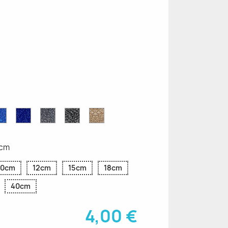
ettes
Saphir
Paillettes
Gris
Paillettes
Paillettes
ttes
Bleu
Bleu
Pailleté
Noires
d'Or
Pailleté
Cobalt
6cm
10cm
12cm
15cm
18cm
40cm
4,00 €