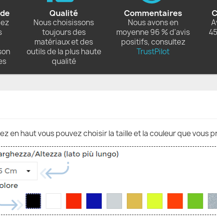
ide
Qualité
Commentaires
C
dez
Nous choisissons
Nous avons en
A
s
toujours des
moyenne 96 % d'avis
45
matériaux et des
positifs, consultez
son
outils de la plus haute
TrustPilot
es
qualité
nez en haut vous pouvez choisir la taille et la couleur que vous p