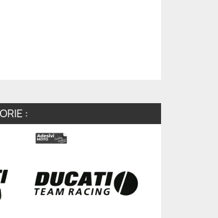
RIE :