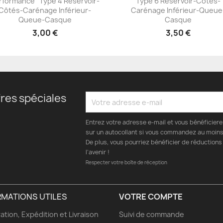
rformance" Type 4 Réservoir-
Type 6 Réservoir-Côtés-
+23
+23
Côtés-Carénage Inférieur-
Carénage Inférieur-Queue
Queue-Casque
Casque
3,00 €
3,50 €
res spéciales
Entrez votre adresse e-mail et vous bénéficier
sur un autocollant si vous commandez au moins 
De plus, vous pourriez bénéficier de réductions
l’avenir !
Respecter votre boîte de réception
RMATIONS UTILES
VOTRE COMPTE
ation, Expédition et Livraison
Suivi de commande