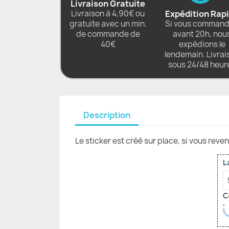
Livraison Gratuite
Livraison à 4,90€ ou
Expédition Rap
gratuite avec un min.
Si vous comman
de commande de
avant 20h, nou
40€
expédions le
lendemain. Livrai
sous 24/48 heur
Description
Le sticker est créé sur place, si vous reve