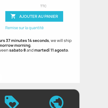
TTC

AJOUTER AU PANIER
Remise sur la quantité
urs 37 minutes 13 seconds
, we will ship
morrow morning
.
tween
sabato 8
and
martedì 11 agosto
.