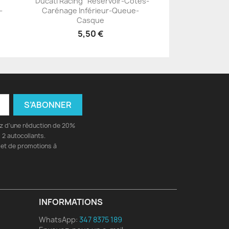
"Ducati Racing" Réservoir-Côtés-
+23
-
Carénage Inférieur-Queue-
Casque
5,50 €
ez d'une réduction de 20%
2 autocollants.
 et de promotions à
INFORMATIONS
WhatsApp:
347 8375 189