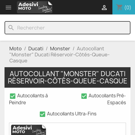
shopping_cart


(0)
search
Moto
Ducati
Monster
Autocollant
"Monster" Ducati Réservoir-Côtés-Queue-
Casque
AUTOCOLLANT "MONSTER" DUCATI
RÉSERVOIR-CÔTÉS-QUEUE-CASQUE
check_box
check_box
Autocollants à
Autocollants Pré-
Peindre
Espacés
check_box
Autocollants Ultra-Fins