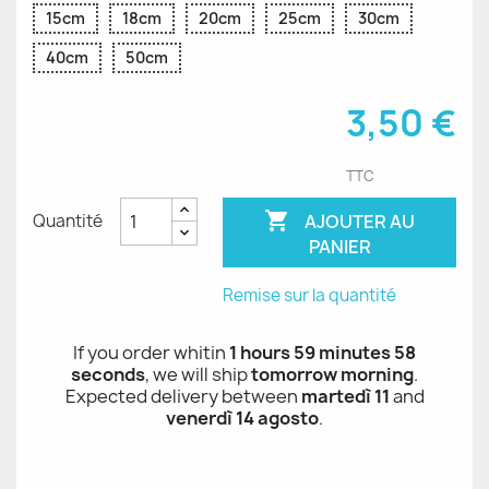
15cm
18cm
20cm
25cm
30cm
40cm
50cm
3,50 €
TTC

AJOUTER AU
Quantité
PANIER
Remise sur la quantité
If you order whitin
1 hours 59 minutes 57 seconds
,
we will ship
tomorrow morning
.
Expected delivery between
martedì 11
and
venerdì 14 agosto
.