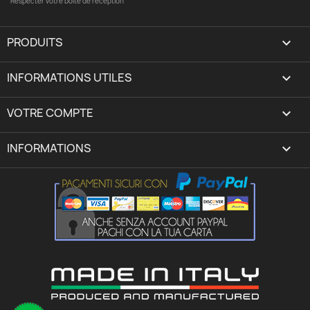
Respecter votre boîte de réception
PRODUITS

INFORMATIONS UTILES

VOTRE COMPTE
expand_more
INFORMATIONS
keyboard_arrow_down