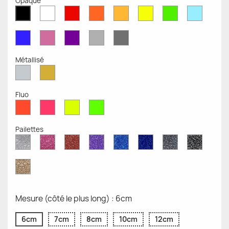
Opaque
Blanc
Rouge
Orange
Moutarde
Jaune
Vert
Bleu
Noir
Mat
Mat
Mat
Mate
Opaque
Mat
Opaqu
Mat
Bleu
Rose
Violet
Gris
Gris
Mat
Mat
Mat
Clair
Foncé
Mat
Mat
Métallisé
Argent
Or
Métallisé
Métallique
Fluo
Rouge
Rose
Jaune
Vert
Fluo
Fluo
Fluo
Fluo
Pailettes
Diamant
Paillettes
Paillettes
Paillettes
Saphir
Paillettes
Gris
Paillett
Scintillant
Roses
Rouges
Violettes
Bleu
Bleu
Pailleté
Noires
Pailleté
Cobalt
Paillettes
d'Or
Mesure (côté le plus long) : 6cm
6cm
7cm
8cm
10cm
12cm