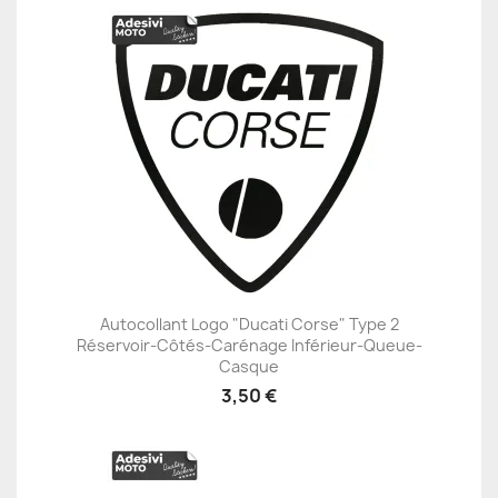
Autocollant Logo "Ducati Corse" Type 2
Réservoir-Côtés-Carénage Inférieur-Queue-
Casque
3,50 €