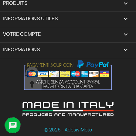
PRODUITS

INFORMATIONS UTILES

VOTRE COMPTE
expand_more
INFORMATIONS
keyboard_arrow_down

© 2026 - AdesiviMoto