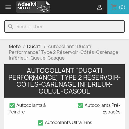
shopping_cart


(0)
search
Moto
Ducati
Autocollant "Ducati
Performance" Type 2 Réservoir-Côtés-Carénage
Inférieur-Queue-Casque
AUTOCOLLANT "DUCATI
PERFORMANCE" TYPE 2 RÉSERVOIR-
CÔTÉS-CARÉNAGE INFÉRIEUR-
QUEUE-CASQUE
check_box
check_box
Autocollants à
Autocollants Pré-
Peindre
Espacés
check_box
Autocollants Ultra-Fins