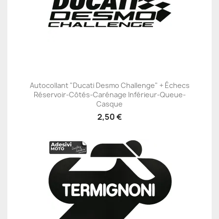
Autocollant "Ducati Desmo Challenge" + Échecs
Réservoir-Côtés-Carénage Inférieur-Queue-
Casque
2,50 €