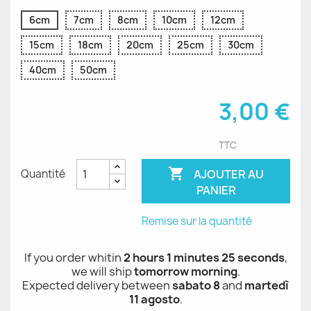
6cm
7cm
8cm
10cm
12cm
15cm
18cm
20cm
25cm
30cm
40cm
50cm
3,00 €
TTC

AJOUTER AU
Quantité
PANIER
Remise sur la quantité
If you order whitin
2 hours 1 minutes 25 seconds
,
we will ship
tomorrow morning
.
Expected delivery between
sabato 8
and
martedì
11 agosto
.