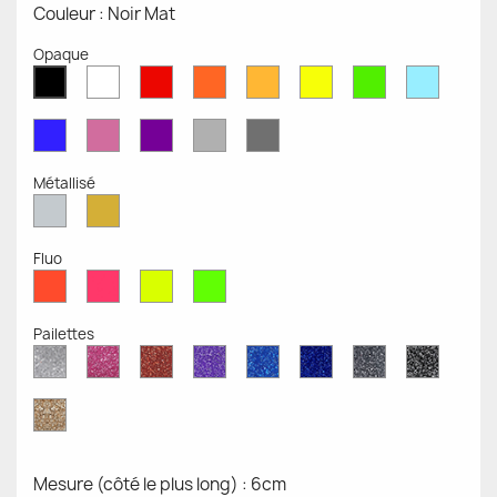
Couleur : Noir Mat
Opaque
Blanc
Rouge
Orange
Moutarde
Jaune
Vert
Bleu
Noir
Mat
Mat
Mat
Mate
Opaque
Mat
Opaqu
Mat
Bleu
Rose
Violet
Gris
Gris
Mat
Mat
Mat
Clair
Foncé
Mat
Mat
Métallisé
Argent
Or
Métallisé
Métallique
Fluo
Rouge
Rose
Jaune
Vert
Fluo
Fluo
Fluo
Fluo
Pailettes
Diamant
Paillettes
Paillettes
Paillettes
Saphir
Paillettes
Gris
Paillett
Scintillant
Roses
Rouges
Violettes
Bleu
Bleu
Pailleté
Noires
Pailleté
Cobalt
Paillettes
d'Or
Mesure (côté le plus long) : 6cm