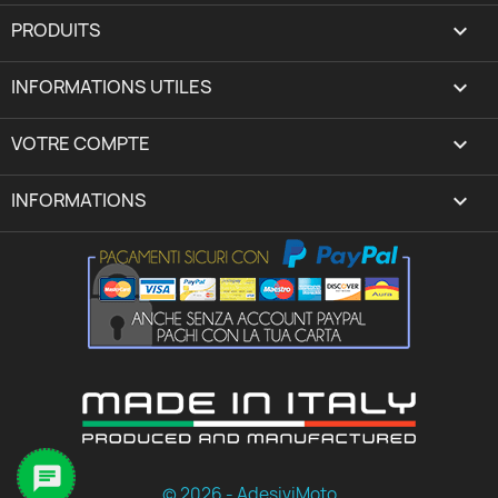
PRODUITS

INFORMATIONS UTILES

VOTRE COMPTE
expand_more
INFORMATIONS
keyboard_arrow_down

© 2026 - AdesiviMoto