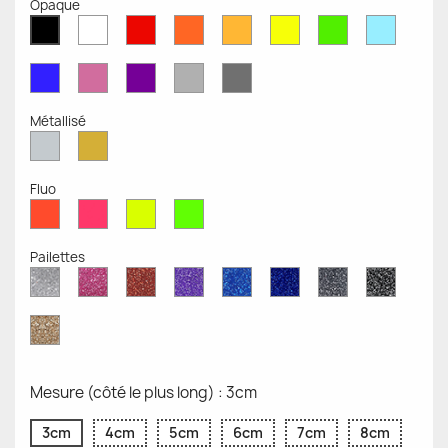
Opaque
Blanc
Rouge
Orange
Moutarde
Jaune
Vert
Bleu
Noir
Mat
Mat
Mat
Mate
Opaque
Mat
Opaqu
Mat
Bleu
Rose
Violet
Gris
Gris
Mat
Mat
Mat
Clair
Foncé
Mat
Mat
Métallisé
Argent
Or
Métallisé
Métallique
Fluo
Rouge
Rose
Jaune
Vert
Fluo
Fluo
Fluo
Fluo
Pailettes
Diamant
Paillettes
Paillettes
Paillettes
Saphir
Paillettes
Gris
Paillett
Scintillant
Roses
Rouges
Violettes
Bleu
Bleu
Pailleté
Noires
Pailleté
Cobalt
Paillettes
d'Or
Mesure (côté le plus long) : 3cm
3cm
4cm
5cm
6cm
7cm
8cm