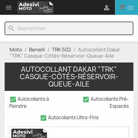
shopping_cart


(0)
search
Moto
Benelli
TRK 502
Autocollant Dakar
"TRK" Casque-Côtés-Réservoir-Queue-Aile
AUTOCOLLANT DAKAR "TRK"
CASQUE-CÔTÉS-RÉSERVOIR-
QUEUE-AILE
check_box
check_box
Autocollants à
Autocollants Pré-
Peindre
Espacés
check_box
Autocollants Ultra-Fins