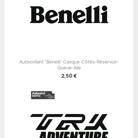
Autocollant "Benelli" Casque-Côtés-Réservoir-
Queue-Aile
2,50 €