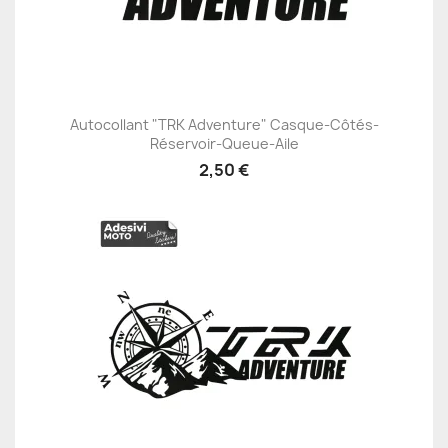
Autocollant "TRK Adventure" Casque-Côtés-
Réservoir-Queue-Aile
2,50 €