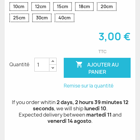
10cm
12cm
15cm
18cm
20cm
25cm
30cm
40cm
3,00 €
TTC

AJOUTER AU
Quantité
PANIER
Remise sur la quantité
If you order whitin
2 days, 2 hours 39 minutes 12
seconds
, we will ship
lunedì 10
.
Expected delivery between
martedì 11
and
venerdì 14 agosto
.