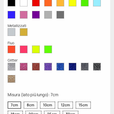
Bianco
Rosso
Arancione
Senape
Giallo
Verde
Azzurr
Nero
Opaco
Opaco
Opaco
Opaco
Opaco
Opaco
Opaco
Opaco
Blu
Rosa
Viola
Grigio
Grigio
Opaco
Opaco
Opaco
Chiaro
Scuro
Opaco
Opaco
Metallizzati
Argento
Oro
Metallizzato
Metallizzato
Fluo
Rosso
Rosa
Giallo
Verde
Fluo
Fluo
Fluo
Fluo
Glitter
Diamante
Rosa
Rosso
Viola
Blu
Blu
Grigio
Nero
Glitter
Glitter
Glitter
Glitter
Zaffiro
Cobalto
Glitter
Glitter
Glitter
Glitter
Oro
Glitter
Misura (lato più lungo): 7cm
7cm
8cm
10cm
12cm
15cm