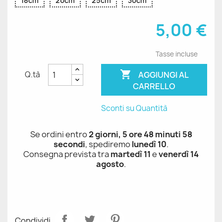
18cm
20cm
25cm
30cm
5,00 €
Tasse incluse

AGGIUNGI AL
Q.tà
CARRELLO
Sconti su Quantità
Se ordini entro
2 giorni, 5 ore 48 minuti 58
secondi
, spediremo
lunedì 10
.
Consegna prevista tra
martedì 11
e
venerdì 14
agosto
.
Condividi