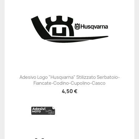
Adesivo Logo "Husqvarna" Stilizzato Serbatoio-
Fiancate-Codino-Cupolino-Casco
4,50 €