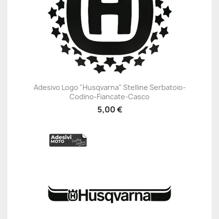
Adesivo Logo "Husqvarna" Stelline Serbatoio-
Codino-Fiancate-Casco
5,00 €