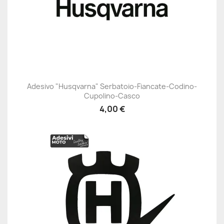
Adesivo "Husqvarna" Serbatoio-Fiancate-Codino-
Cupolino-Casco
4,00 €