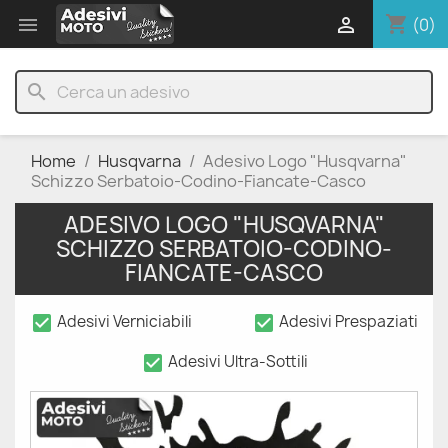
shopping_cart


(0)
search
Home
Husqvarna
Adesivo Logo "Husqvarna"
Schizzo Serbatoio-Codino-Fiancate-Casco
ADESIVO LOGO "HUSQVARNA"
SCHIZZO SERBATOIO-CODINO-
FIANCATE-CASCO
check_box
check_box
Adesivi Verniciabili
Adesivi Prespaziati
check_box
Adesivi Ultra-Sottili