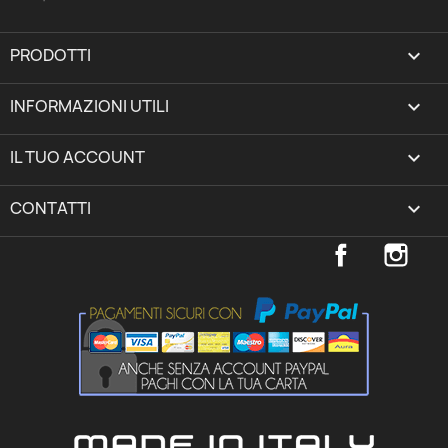
PRODOTTI

INFORMAZIONI UTILI

IL TUO ACCOUNT
expand_more
CONTATTI
keyboard_arrow_down
Facebook
Inst