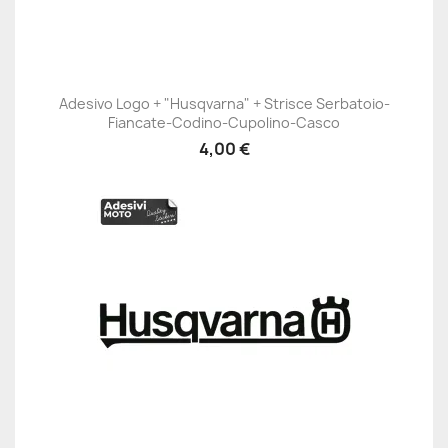
Adesivo Logo + "Husqvarna" + Strisce Serbatoio-
Fiancate-Codino-Cupolino-Casco
4,00 €