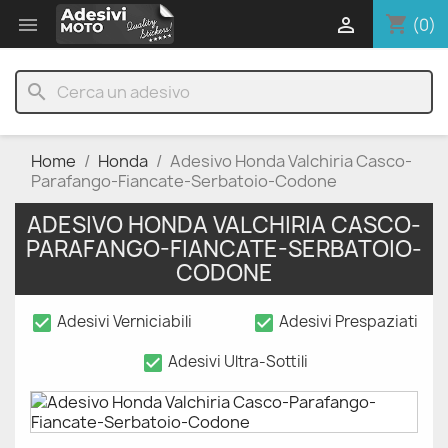
shopping_cart


(0)
search
Home
Honda
Adesivo Honda Valchiria Casco-
Parafango-Fiancate-Serbatoio-Codone
ADESIVO HONDA VALCHIRIA CASCO-
PARAFANGO-FIANCATE-SERBATOIO-
CODONE
check_box
check_box
Adesivi Verniciabili
Adesivi Prespaziati
check_box
Adesivi Ultra-Sottili