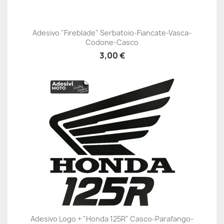
Adesivo "Fireblade" Serbatoio-Fiancate-Vasca-
Codone-Casco
3,00 €
Adesivo Logo + "Honda 125R" Casco-Parafango-