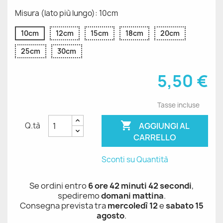
Misura (lato più lungo): 10cm
10cm
12cm
15cm
18cm
20cm
25cm
30cm
5,50 €
Tasse incluse

AGGIUNGI AL
Q.tà
CARRELLO
Sconti su Quantità
Se ordini entro
6 ore 42 minuti 42 secondi
,
spediremo
domani mattina
.
Consegna prevista tra
mercoledì 12
e
sabato 15
agosto
.