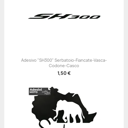
Adesivo "SH300" Serbatoio-Fiancate-Vasca-
Codone-Casco
1,50 €