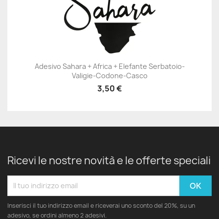
Adesivo Sahara + Africa + Elefante Serbatoio-
Valigie-Codone-Casco
3,50 €
Ricevi le nostre novità e le offerte speciali
Inserisci il tuo indirizzo email e riceverai uno sconto del 20%, su un
adesivo, se ordini almeno 2 adesivi.