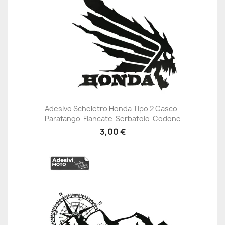
Adesivo Scheletro Honda Tipo 2 Casco-
Parafango-Fiancate-Serbatoio-Codone
3,00 €