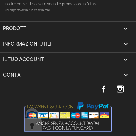
Inoltre potresti ricevere sconti e promozioni in futuro!
Nel rispetto della tua casella mail
PRODOTTI

INFORMAZIONI UTILI

IL TUO ACCOUNT
expand_more
CONTATTI
keyboard_arrow_down
Facebook
Inst