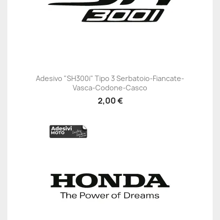
Adesivo "SH300i" Tipo 3 Serbatoio-Fiancate-
Vasca-Codone-Casco
2,00 €