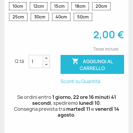
10cm
12cm
15cm
18cm
20cm
25cm
30cm
40cm
50cm
2,00 €
Tasse incluse

AGGIUNGI AL
Q.tà
CARRELLO
Sconti su Quantità
Se ordini entro
1 giorno, 22 ore 16 minuti 41
secondi
, spediremo
lunedì 10
.
Consegna prevista tra
martedì 11
e
venerdì 14
agosto
.