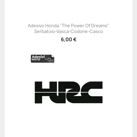
Adesivo Honda "The Power Of Dreams"
Serbatoio-Vasca-Codone-Casco
6,00 €