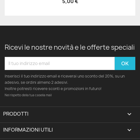
5,00 €
Ricevi le nostre novità e le offerte speciali
Inserisci il tuo indirizzo email e riceverai uno sconto del 20%, su un
adesivo, se ordini almeno 2 adesivi.
Inoltre potresti ricevere sconti e promozioni in futuro!
Nel rispetto della tua casella mail
PRODOTTI

INFORMAZIONI UTILI
