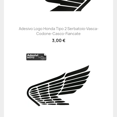
Adesivo Logo Honda Tipo 2 Serbatoio-Vasca-
Codone-Casco-Fiancate
3,00 €