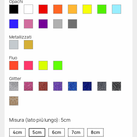
Opachi
Bianco
Rosso
Arancione
Senape
Giallo
Verde
Azzurr
Nero
Opaco
Opaco
Opaco
Opaco
Opaco
Opaco
Opaco
Opaco
Blu
Rosa
Viola
Grigio
Grigio
Opaco
Opaco
Opaco
Chiaro
Scuro
Opaco
Opaco
Metallizzati
Argento
Oro
Metallizzato
Metallizzato
Fluo
Rosso
Rosa
Giallo
Verde
Fluo
Fluo
Fluo
Fluo
Glitter
Diamante
Rosa
Rosso
Viola
Blu
Blu
Grigio
Nero
Glitter
Glitter
Glitter
Glitter
Zaffiro
Cobalto
Glitter
Glitter
Glitter
Glitter
Oro
Glitter
Misura (lato più lungo): 5cm
4cm
5cm
6cm
7cm
8cm