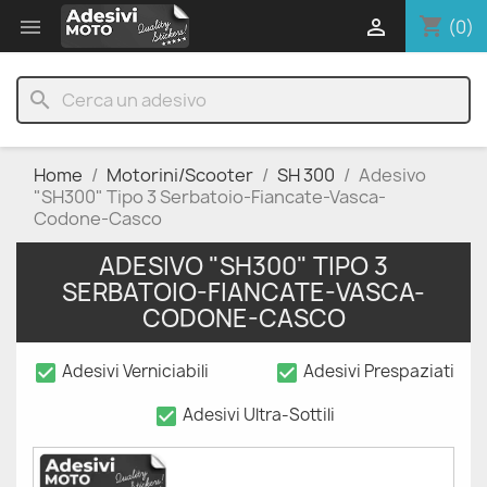
shopping_cart


(0)
search
Home
Motorini/Scooter
SH 300
Adesivo
"SH300" Tipo 3 Serbatoio-Fiancate-Vasca-
Codone-Casco
ADESIVO "SH300" TIPO 3
SERBATOIO-FIANCATE-VASCA-
CODONE-CASCO
check_box
check_box
Adesivi Verniciabili
Adesivi Prespaziati
check_box
Adesivi Ultra-Sottili