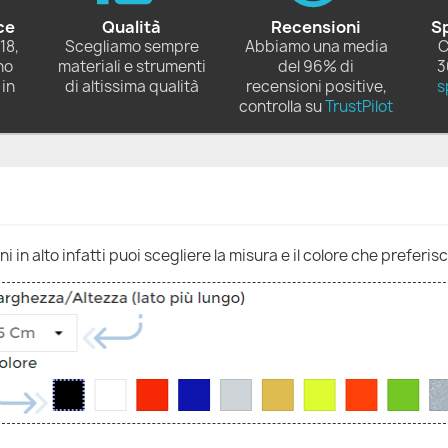
ce
Qualità
Recensioni
S
18,
Scegliamo sempre
Abbiamo una media
C
no
materiali e strumenti
del 96% di
3
in
di altissima qualità
recensioni positive,
s
controlla su
TrustPilot
 in alto infatti puoi scegliere la misura e il colore che preferisc