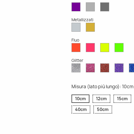
Viola
Grigio
Grigio
Opaco
Chiaro
Scuro
Opaco
Opaco
Metallizzati
Argento
Oro
Metallizzato
Metallizzato
Fluo
Rosso
Rosa
Giallo
Verd
Fluo
Fluo
Fluo
Fluo
Glitter
Diamante
Rosa
Rosso
Viola
Glitter
Glitter
Glitter
Glitte
Misura (lato più lungo): 10cm
10cm
12cm
15cm
40cm
50cm