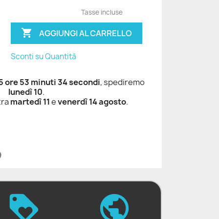
Tasse incluse

AGGIUNGI AL CARRELLO
Sconti su Quantità
 5 ore 53 minuti 33 secondi
, spediremo
lunedì 10
.
tra
martedì 11
e
venerdì 14 agosto
.