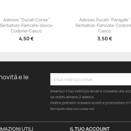
Adesivo "Ducati Corse"
Adesivo Ducati "Panigale"
Serbatoio-Fiancate-Vasca-
Serbatoio-Fiancate-Codon
+23
+23
Codone-Casco
Casco
4,50 €
3,50 €
novità e le
Inserisci il tuo indirizzo email e riceverai uno s
se ordini almeno 2 adesivi.
Inoltre potresti ricevere sconti e promozioni in 
Nel rispetto della tua casella mail
MAZIONI UTILI
IL TUO ACCOUNT