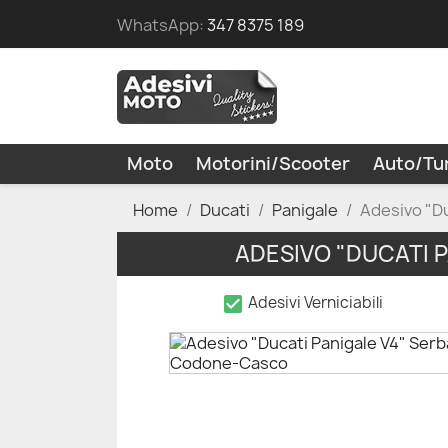
WhatsApp:
347 8375 189
Moto
Motorini/Scooter
Auto/Tu
Home
Ducati
Panigale
Adesivo "D
ADESIVO "DUCATI 
check_box
Adesivi Verniciabili