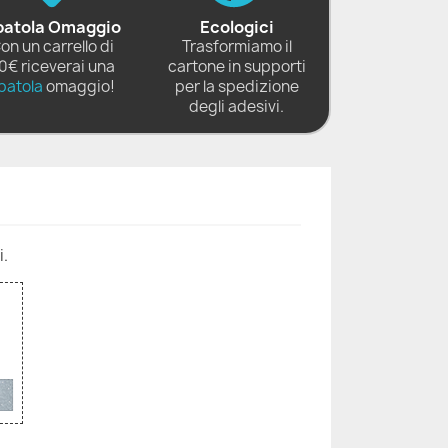
patola Omaggio
Ecologici
on un carrello di
Trasformiamo il
0€ riceverai una
cartone in supporti
patola
omaggio!
per la spedizione
degli adesivi.
i.