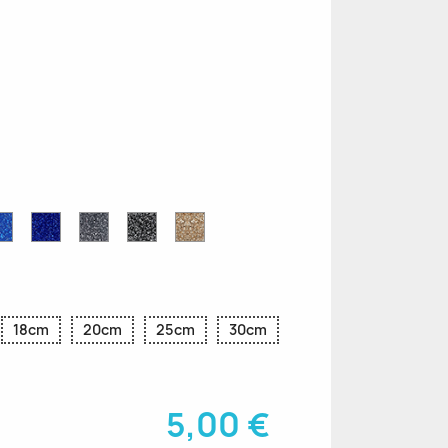
e
Blu
Blu
Grigio
Nero
Oro
r
Zaffiro
Cobalto
Glitter
Glitter
Glitter
Glitter
Glitter
18cm
20cm
25cm
30cm
5,00 €