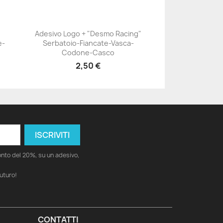
Adesivo Logo + "Desmo Racing"
e-
Serbatoio-Fiancate-Vasca-
+23
Codone-Casco
2,50 €
conto del 20%, su un adesivo,
futuro!
CONTATTI