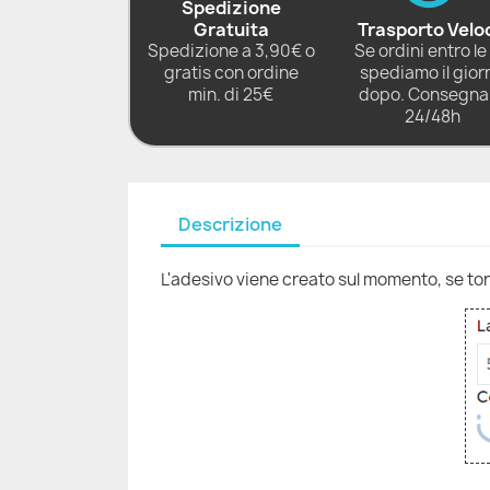
Spedizione
Gratuita
Trasporto Velo
Spedizione a 3,90€ o
Se ordini entro le 
gratis con ordine
spediamo il gior
min. di 25€
dopo. Consegna 
24/48h
Descrizione
L'adesivo viene creato sul momento, se torni