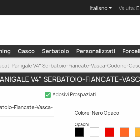

Italiano
Valuta:
E
ning
Casco
Serbatoio
Personalizzati
Force
ucati Panigale V4" Serbatoio-Fiancate-Vasca-Codone-Cas
PANIGALE V4" SERBATOIO-FIANCATE-V
check_box
Adesivi Prespaziati
Colore: Nero Opaco
Opachi
Bianco
Rosso
Aran
Nero
Opaco
Opaco
Opac
Opaco