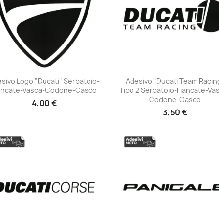
sivo Logo "Ducati" Serbatoio-
Adesivo "Ducati Team Racin
ancate-Vasca-Codone-Casco
Tipo 2 Serbatoio-Fiancate-Va
+23
+23
Codone-Casco
4,00 €
3,50 €