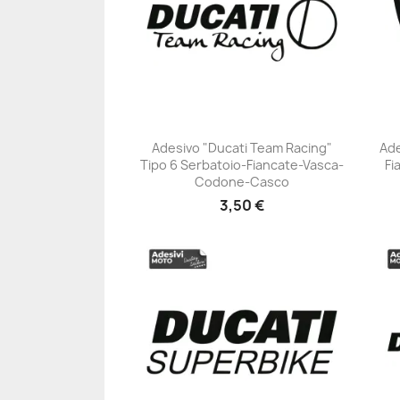
Adesivo "Ducati Team Racing"
Ade
Tipo 6 Serbatoio-Fiancate-Vasca-
Fi
+23
Codone-Casco
3,50 €