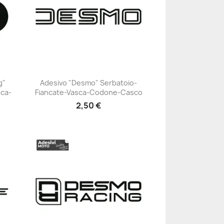
g"
Adesivo "Desmo" Serbatoio-
sca-
Fiancate-Vasca-Codone-Casco
+23
2,50 €