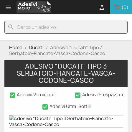
shopping_cart


(0)
search
Home
Ducati
Adesivo "Ducati" Tipo 3
Serbatoio-Fiancate-Vasca-Codone-Casco
ADESIVO "DUCATI" TIPO 3
SERBATOIO-FIANCATE-VASCA-
CODONE-CASCO
check_box
check_box
Adesivi Verniciabili
Adesivi Prespaziati
check_box
Adesivi Ultra-Sottili