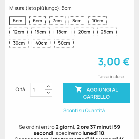
Misura (lato più lungo): 5cm
5cm
6cm
7cm
8cm
10cm
12cm
15cm
18cm
20cm
25cm
30cm
40cm
50cm
3,00 €
Tasse incluse

AGGIUNGI AL
Q.tà
CARRELLO
Sconti su Quantità
Se ordini entro
2 giorni, 2 ore 37 minuti 59
secondi
, spediremo
lunedì 10
.