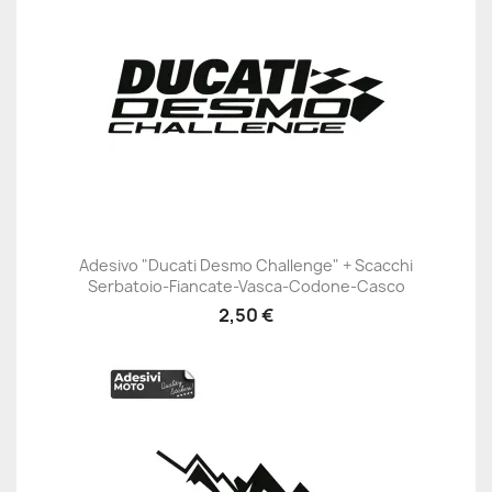
Adesivo "Ducati Desmo Challenge" + Scacchi
Serbatoio-Fiancate-Vasca-Codone-Casco
2,50 €