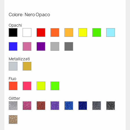
Colore: Nero Opaco
Opachi
Bianco
Rosso
Arancione
Senape
Giallo
Verde
Azzurr
Nero
Opaco
Opaco
Opaco
Opaco
Opaco
Opaco
Opaco
Opaco
Blu
Rosa
Viola
Grigio
Grigio
Opaco
Opaco
Opaco
Chiaro
Scuro
Opaco
Opaco
Metallizzati
Argento
Oro
Metallizzato
Metallizzato
Fluo
Rosso
Rosa
Giallo
Verde
Fluo
Fluo
Fluo
Fluo
Glitter
Diamante
Rosa
Rosso
Viola
Blu
Blu
Grigio
Nero
Glitter
Glitter
Glitter
Glitter
Zaffiro
Cobalto
Glitter
Glitter
Glitter
Glitter
Oro
Glitter