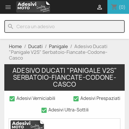
shopping_cart


(0)
search
Home
Ducati
Panigale
Adesivo Ducati
"Panigale V2S" Serbatoio-Fiancate-Codone-
Casco
ADESIVO DUCATI "PANIGALE V2S"
SERBATOIO-FIANCATE-CODONE-
CASCO
check_box
check_box
Adesivi Verniciabili
Adesivi Prespaziati
check_box
Adesivi Ultra-Sottili