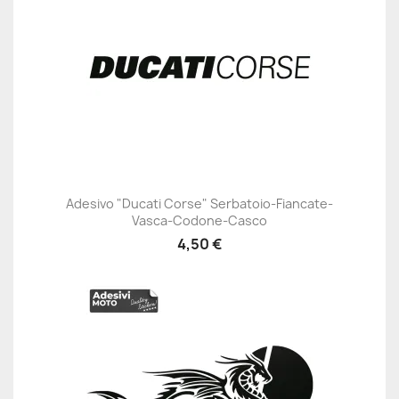
Adesivo "Ducati Corse" Serbatoio-Fiancate-
Vasca-Codone-Casco
4,50 €