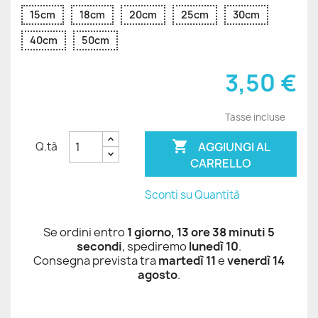
15cm
18cm
20cm
25cm
30cm
40cm
50cm
3,50 €
Tasse incluse

AGGIUNGI AL
Q.tà
CARRELLO
Sconti su Quantità
Se ordini entro
1 giorno, 13 ore 38 minuti 5
secondi
, spediremo
lunedì 10
.
Consegna prevista tra
martedì 11
e
venerdì 14
agosto
.