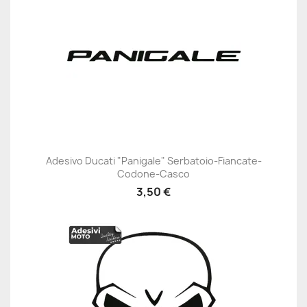
Adesivo Ducati "Panigale" Serbatoio-Fiancate-
Codone-Casco
3,50 €