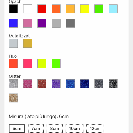
Opachi
Bianco
Rosso
Arancione
Senape
Giallo
Verde
Azzurr
Nero
Opaco
Opaco
Opaco
Opaco
Opaco
Opaco
Opaco
Opaco
Blu
Rosa
Viola
Grigio
Grigio
Opaco
Opaco
Opaco
Chiaro
Scuro
Opaco
Opaco
Metallizzati
Argento
Oro
Metallizzato
Metallizzato
Fluo
Rosso
Rosa
Giallo
Verde
Fluo
Fluo
Fluo
Fluo
Glitter
Diamante
Rosa
Rosso
Viola
Blu
Blu
Grigio
Nero
Glitter
Glitter
Glitter
Glitter
Zaffiro
Cobalto
Glitter
Glitter
Glitter
Glitter
Oro
Glitter
Misura (lato più lungo): 6cm
6cm
7cm
8cm
10cm
12cm