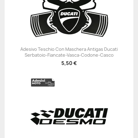
Adesivo Teschio Con Maschera Antigas Ducati
Serbatoio-Fiancate-Vasca-Codone-Casco
5,50 €