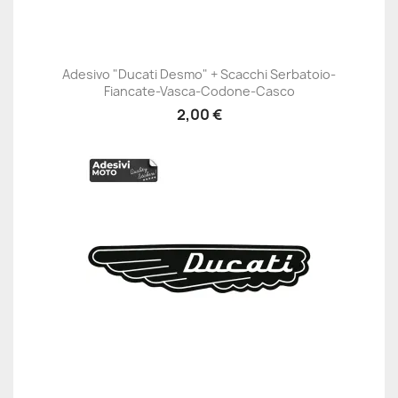
Adesivo "Ducati Desmo" + Scacchi Serbatoio-
Fiancate-Vasca-Codone-Casco
2,00 €