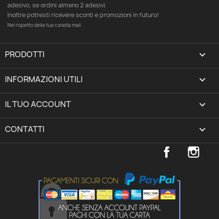
adesivo, se ordini almeno 2 adesivi.
Inoltre potresti ricevere sconti e promozioni in futuro!
Nel rispetto della tua casella mail
PRODOTTI

INFORMAZIONI UTILI

IL TUO ACCOUNT
expand_more
CONTATTI
keyboard_arrow_down
Facebook
Inst