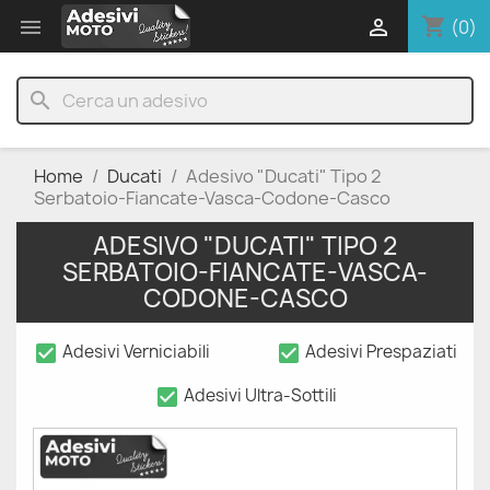
shopping_cart


(0)
search
Home
Ducati
Adesivo "Ducati" Tipo 2
Serbatoio-Fiancate-Vasca-Codone-Casco
ADESIVO "DUCATI" TIPO 2
SERBATOIO-FIANCATE-VASCA-
CODONE-CASCO
check_box
check_box
Adesivi Verniciabili
Adesivi Prespaziati
check_box
Adesivi Ultra-Sottili