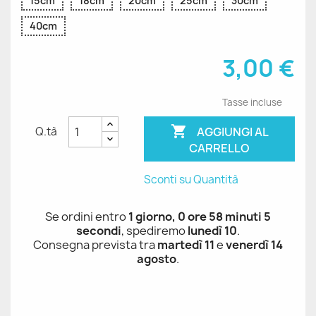
15cm
18cm
20cm
25cm
30cm
40cm
3,00 €
Tasse incluse

AGGIUNGI AL
Q.tà
CARRELLO
Sconti su Quantità
Se ordini entro
1 giorno, 0 ore 58 minuti 4
secondi
, spediremo
lunedì 10
.
Consegna prevista tra
martedì 11
e
venerdì 14
agosto
.