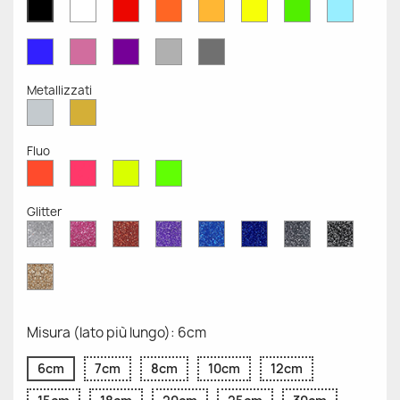
Bianco
Rosso
Arancione
Senape
Giallo
Verde
Azzurr
Nero
Opaco
Opaco
Opaco
Opaco
Opaco
Opaco
Opaco
Opaco
Blu
Rosa
Viola
Grigio
Grigio
Opaco
Opaco
Opaco
Chiaro
Scuro
Opaco
Opaco
Metallizzati
Argento
Oro
Metallizzato
Metallizzato
Fluo
Rosso
Rosa
Giallo
Verde
Fluo
Fluo
Fluo
Fluo
Glitter
Diamante
Rosa
Rosso
Viola
Blu
Blu
Grigio
Nero
Glitter
Glitter
Glitter
Glitter
Zaffiro
Cobalto
Glitter
Glitter
Glitter
Glitter
Oro
Glitter
Misura (lato più lungo): 6cm
6cm
7cm
8cm
10cm
12cm