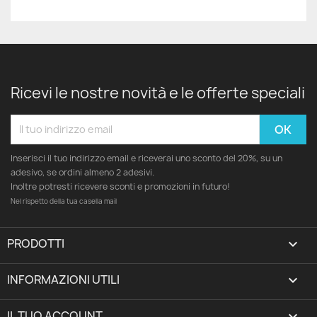
Ricevi le nostre novità e le offerte speciali
Inserisci il tuo indirizzo email e riceverai uno sconto del 20%, su un
adesivo, se ordini almeno 2 adesivi.
Inoltre potresti ricevere sconti e promozioni in futuro!
Nel rispetto della tua casella mail
PRODOTTI

INFORMAZIONI UTILI

IL TUO ACCOUNT
expand_more