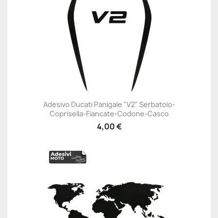
Adesivo Ducati Panigale "V2" Serbatoio-
Coprisella-Fiancate-Codone-Casco
4,00 €