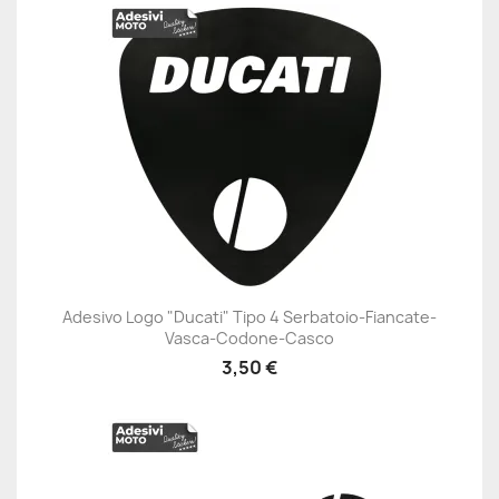
Adesivo Logo "Ducati" Tipo 4 Serbatoio-Fiancate-
Vasca-Codone-Casco
3,50 €