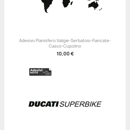
Adesivo Planisfero Valigie-Serbatoio-Fiancate-
Casco-Cupolino
10,00 €