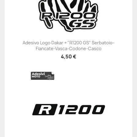
Adesivo Logo Dakar + "R1200 GS" Serbatoio-
Fiancate-Vasca-Codone-Casco
4,50 €