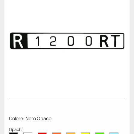
Colore: Nero Opaco
Opachi