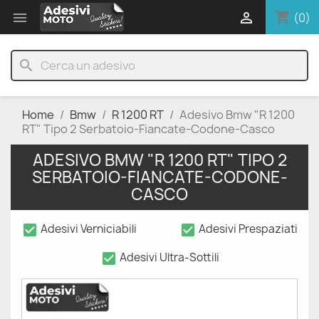
shopping_cart


(0)
search
Home
Bmw
R 1200 RT
Adesivo Bmw "R 1200
RT" Tipo 2 Serbatoio-Fiancate-Codone-Casco
ADESIVO BMW "R 1200 RT" TIPO 2
SERBATOIO-FIANCATE-CODONE-
CASCO
check_box
check_box
Adesivi Verniciabili
Adesivi Prespaziati
check_box
Adesivi Ultra-Sottili