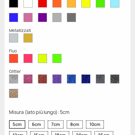
Bianco
Rosso
Arancione
Senape
Giallo
Verde
Azzurr
Nero
Opaco
Opaco
Opaco
Opaco
Opaco
Opaco
Opaco
Opaco
Blu
Rosa
Viola
Grigio
Grigio
Opaco
Opaco
Opaco
Chiaro
Scuro
Opaco
Opaco
Metallizzati
Argento
Oro
Metallizzato
Metallizzato
Fluo
Rosso
Rosa
Giallo
Verde
Fluo
Fluo
Fluo
Fluo
Glitter
Diamante
Rosa
Rosso
Viola
Blu
Blu
Grigio
Nero
Glitter
Glitter
Glitter
Glitter
Zaffiro
Cobalto
Glitter
Glitter
Glitter
Glitter
Oro
Glitter
Misura (lato più lungo): 5cm
5cm
6cm
7cm
8cm
10cm