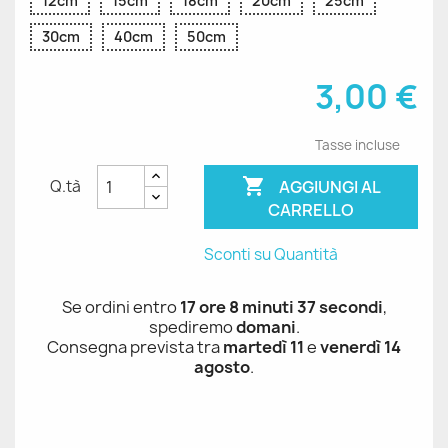
12cm
15cm
18cm
20cm
25cm
30cm
40cm
50cm
3,00 €
Tasse incluse

AGGIUNGI AL
Q.tà
CARRELLO
Sconti su Quantità
Se ordini entro
17 ore 8 minuti 37 secondi
,
spediremo
domani
.
Consegna prevista tra
martedì 11
e
venerdì 14
agosto
.