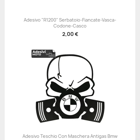
Adesivo "R1200" Serbatoio-Fiancate-Vasca-
Codone-Casco
2,00 €
Adesivo Teschio Con Maschera Antigas Bmw