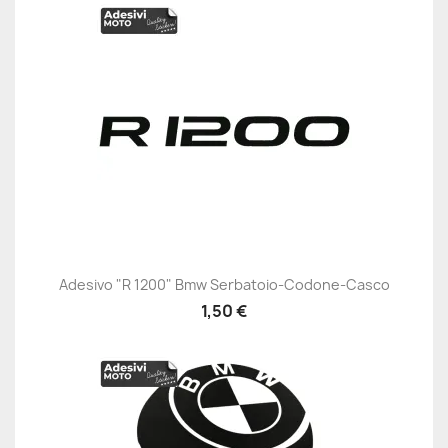
Adesivo "R 1200" Bmw Serbatoio-Codone-Casco
1,50 €