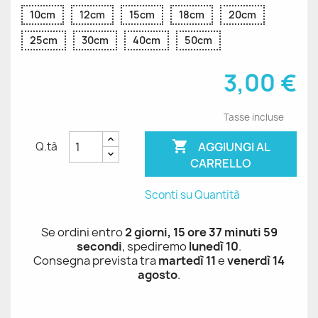
10cm
12cm
15cm
18cm
20cm
25cm
30cm
40cm
50cm
3,00 €
Tasse incluse

AGGIUNGI AL
Q.tà
CARRELLO
Sconti su Quantità
Se ordini entro
2 giorni, 15 ore 37 minuti 59
secondi
, spediremo
lunedì 10
.
Consegna prevista tra
martedì 11
e
venerdì 14
agosto
.