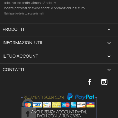
adesivo, se ordini almeno 2 adesivi.
Inoltre potresti ricevere sconti e promozioni in futuro!
Nel rispetto della tua casella mail
PRODOTTI

INFORMAZIONI UTILI

IL TUO ACCOUNT
expand_more
CONTATTI
keyboard_arrow_down
Facebook
Inst