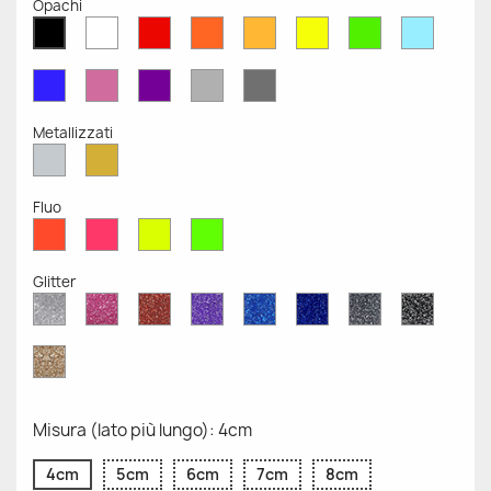
Opachi
Bianco
Rosso
Arancione
Senape
Giallo
Verde
Azzurr
Nero
Opaco
Opaco
Opaco
Opaco
Opaco
Opaco
Opaco
Opaco
Blu
Rosa
Viola
Grigio
Grigio
Opaco
Opaco
Opaco
Chiaro
Scuro
Opaco
Opaco
Metallizzati
Argento
Oro
Metallizzato
Metallizzato
Fluo
Rosso
Rosa
Giallo
Verde
Fluo
Fluo
Fluo
Fluo
Glitter
Diamante
Rosa
Rosso
Viola
Blu
Blu
Grigio
Nero
Glitter
Glitter
Glitter
Glitter
Zaffiro
Cobalto
Glitter
Glitter
Glitter
Glitter
Oro
Glitter
Misura (lato più lungo): 4cm
4cm
5cm
6cm
7cm
8cm