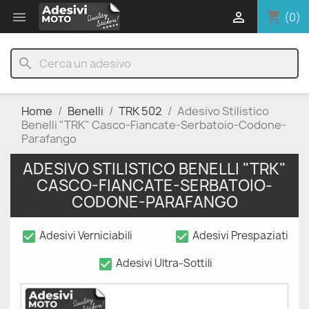
shopping_cart


(0)
search
Home
Benelli
TRK 502
Adesivo Stilistico
Benelli "TRK" Casco-Fiancate-Serbatoio-Codone-
Parafango
ADESIVO STILISTICO BENELLI "TRK"
CASCO-FIANCATE-SERBATOIO-
CODONE-PARAFANGO
check_box
check_box
Adesivi Verniciabili
Adesivi Prespaziati
check_box
Adesivi Ultra-Sottili