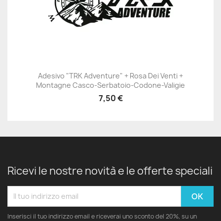
Adesivo "TRK Adventure" + Rosa Dei Venti +
Montagne Casco-Serbatoio-Codone-Valigie
7,50 €
Ricevi le nostre novità e le offerte speciali
Inserisci il tuo indirizzo email e riceverai uno sconto del 20%, su un