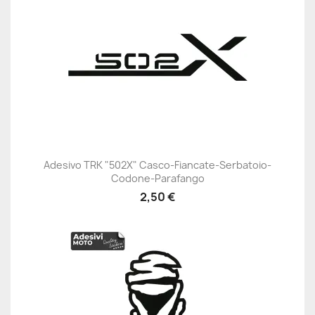
Adesivo TRK "502X" Casco-Fiancate-Serbatoio-
Codone-Parafango
2,50 €