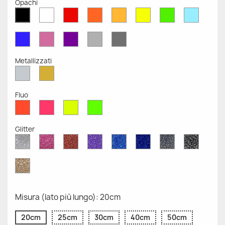
Opachi
Bianco
Rosso
Arancione
Senape
Giallo
Verde
Azzurr
Nero
Opaco
Opaco
Opaco
Opaco
Opaco
Opaco
Opaco
Opaco
Blu
Rosa
Viola
Grigio
Grigio
Opaco
Opaco
Opaco
Chiaro
Scuro
Opaco
Opaco
Metallizzati
Argento
Oro
Metallizzato
Metallizzato
Fluo
Rosso
Rosa
Giallo
Verde
Fluo
Fluo
Fluo
Fluo
Glitter
Diamante
Rosa
Rosso
Viola
Blu
Blu
Grigio
Nero
Glitter
Glitter
Glitter
Glitter
Zaffiro
Cobalto
Glitter
Glitter
Glitter
Glitter
Oro
Glitter
Misura (lato più lungo): 20cm
20cm
25cm
30cm
40cm
50cm