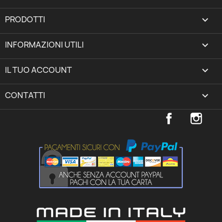
PRODOTTI

INFORMAZIONI UTILI

IL TUO ACCOUNT
expand_more
CONTATTI
keyboard_arrow_down
Facebook
Inst