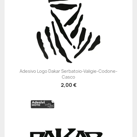
Adesivo Logo Dakar Serbatoio-Valigie-Codone-
Casco
2,00 €