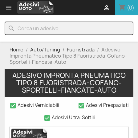
shopping_cart


(0)
search
Home
Auto/Tuning
Fuoristrada
Adesivo
Impronta Pneumatico Tipo 8 Fuoristrada-Cofano-
Sportelli-Fiancate-Auto
ADESIVO IMPRONTA PNEUMATICO
TIPO 8 FUORISTRADA-COFANO-
SPORTELLI-FIANCATE-AUTO
check_box
check_box
Adesivi Verniciabili
Adesivi Prespaziati
check_box
Adesivi Ultra-Sottili