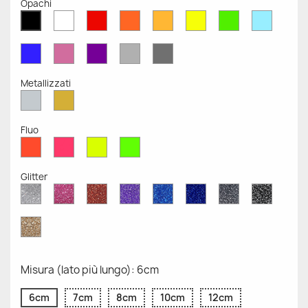
Opachi
Bianco
Rosso
Arancione
Senape
Giallo
Verde
Azzurr
Nero
Opaco
Opaco
Opaco
Opaco
Opaco
Opaco
Opaco
Opaco
Blu
Rosa
Viola
Grigio
Grigio
Opaco
Opaco
Opaco
Chiaro
Scuro
Opaco
Opaco
Metallizzati
Argento
Oro
Metallizzato
Metallizzato
Fluo
Rosso
Rosa
Giallo
Verde
Fluo
Fluo
Fluo
Fluo
Glitter
Diamante
Rosa
Rosso
Viola
Blu
Blu
Grigio
Nero
Glitter
Glitter
Glitter
Glitter
Zaffiro
Cobalto
Glitter
Glitter
Glitter
Glitter
Oro
Glitter
Misura (lato più lungo): 6cm
6cm
7cm
8cm
10cm
12cm