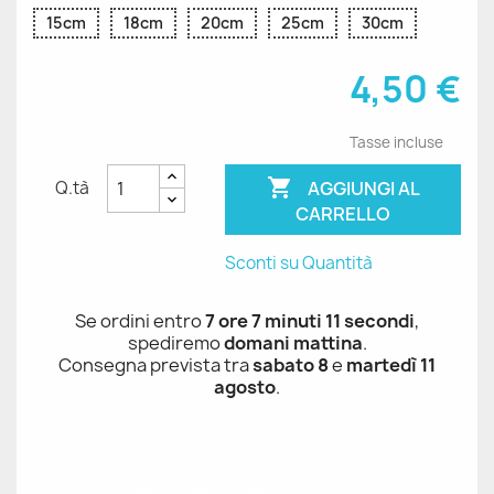
15cm
18cm
20cm
25cm
30cm
4,50 €
Tasse incluse

AGGIUNGI AL
Q.tà
CARRELLO
Sconti su Quantità
Se ordini entro
7 ore 7 minuti 11 secondi
,
spediremo
domani mattina
.
Consegna prevista tra
sabato 8
e
martedì 11
agosto
.