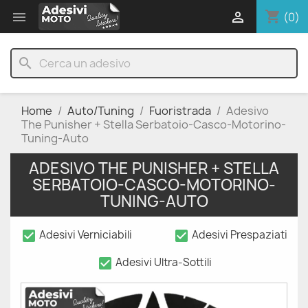
shopping_cart


(0)
search
Home
Auto/Tuning
Fuoristrada
Adesivo
The Punisher + Stella Serbatoio-Casco-Motorino-
Tuning-Auto
ADESIVO THE PUNISHER + STELLA
SERBATOIO-CASCO-MOTORINO-
TUNING-AUTO
check_box
check_box
Adesivi Verniciabili
Adesivi Prespaziati
check_box
Adesivi Ultra-Sottili