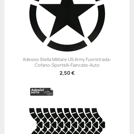
Adesivo Stella Militare US Army Fuoristrada-
Cofano-Sportelli-Fiancate-Auto
2,50 €