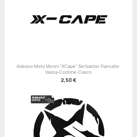
Adesivo Moto Morini "XCape" Serbatoio-Fiancate-
Vasca-Codone-Casco
2,50 €