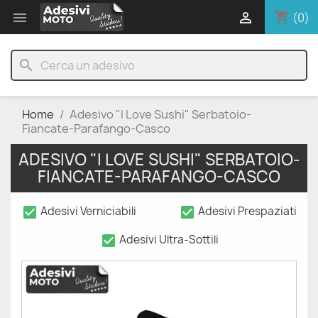
shopping_cart


(0)
search
Home
Adesivo "I Love Sushi" Serbatoio-
Fiancate-Parafango-Casco
ADESIVO "I LOVE SUSHI" SERBATOIO-
FIANCATE-PARAFANGO-CASCO
check_box
check_box
Adesivi Verniciabili
Adesivi Prespaziati
check_box
Adesivi Ultra-Sottili