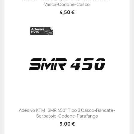
Vasca-Codone-Casco
4,50 €
Adesivo KTM "SMR 450" Tipo 3 Casco-Fiancate-
Serbatoio-Codone-Parafango
3,00 €