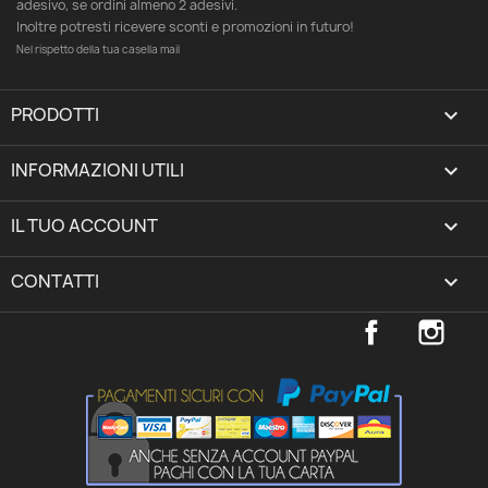
adesivo, se ordini almeno 2 adesivi.
Inoltre potresti ricevere sconti e promozioni in futuro!
Nel rispetto della tua casella mail
PRODOTTI

INFORMAZIONI UTILI

IL TUO ACCOUNT
expand_more
CONTATTI
keyboard_arrow_down
Facebook
Inst