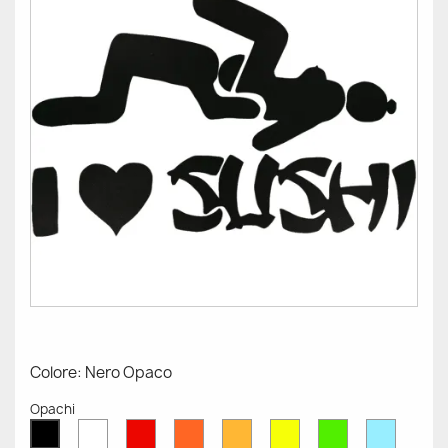
Colore: Nero Opaco
Opachi
Bianco
Rosso
Arancione
Senape
Giallo
Verde
Azzurr
Nero