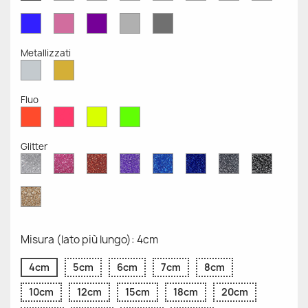
Opaco
Opaco
Opaco
Opaco
Opaco
Opaco
Opaco
Opaco
Blu
Rosa
Viola
Grigio
Grigio
Opaco
Opaco
Opaco
Chiaro
Scuro
Opaco
Opaco
Metallizzati
Argento
Oro
Metallizzato
Metallizzato
Fluo
Rosso
Rosa
Giallo
Verde
Fluo
Fluo
Fluo
Fluo
Glitter
Diamante
Rosa
Rosso
Viola
Blu
Blu
Grigio
Nero
Glitter
Glitter
Glitter
Glitter
Zaffiro
Cobalto
Glitter
Glitter
Glitter
Glitter
Oro
Glitter
Misura (lato più lungo): 4cm
4cm
5cm
6cm
7cm
8cm
10cm
12cm
15cm
18cm
20cm