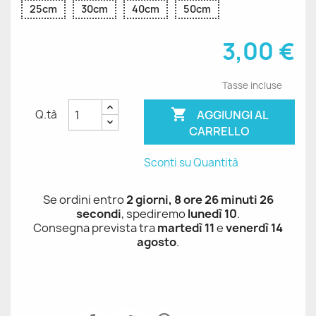
25cm
30cm
40cm
50cm
3,00 €
Tasse incluse

AGGIUNGI AL
Q.tà
CARRELLO
Sconti su Quantità
Se ordini entro
2 giorni, 8 ore 26 minuti 26
secondi
, spediremo
lunedì 10
.
Consegna prevista tra
martedì 11
e
venerdì 14
agosto
.