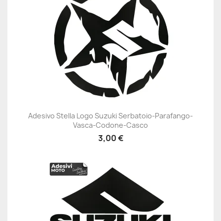
Adesivo Stella Logo Suzuki Serbatoio-Parafango-
Vasca-Codone-Casco
3,00 €