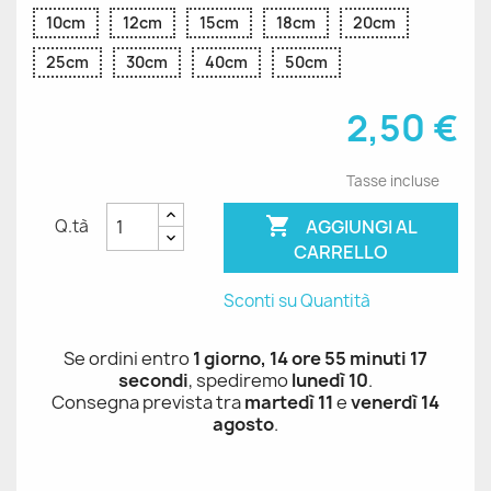
10cm
12cm
15cm
18cm
20cm
25cm
30cm
40cm
50cm
2,50 €
Tasse incluse

AGGIUNGI AL
Q.tà
CARRELLO
Sconti su Quantità
Se ordini entro
1 giorno, 14 ore 55 minuti 17
secondi
, spediremo
lunedì 10
.
Consegna prevista tra
martedì 11
e
venerdì 14
agosto
.