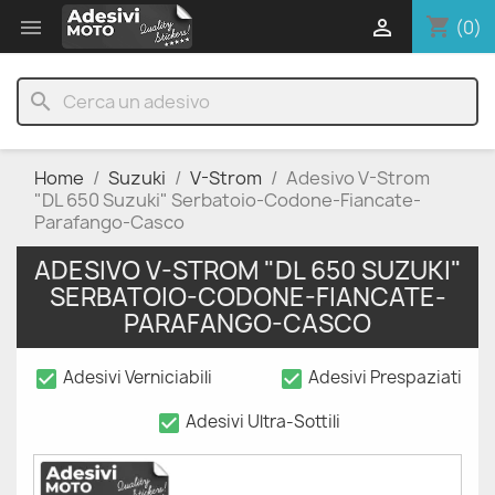
shopping_cart


(0)
search
Home
Suzuki
V-Strom
Adesivo V-Strom
"DL 650 Suzuki" Serbatoio-Codone-Fiancate-
Parafango-Casco
ADESIVO V-STROM "DL 650 SUZUKI"
SERBATOIO-CODONE-FIANCATE-
PARAFANGO-CASCO
check_box
check_box
Adesivi Verniciabili
Adesivi Prespaziati
check_box
Adesivi Ultra-Sottili