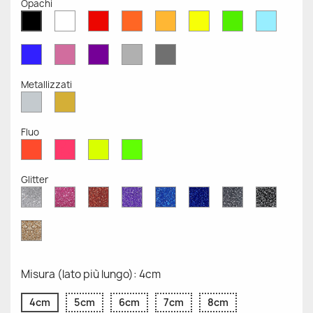
Opachi
Bianco
Rosso
Arancione
Senape
Giallo
Verde
Azzurr
Nero
Opaco
Opaco
Opaco
Opaco
Opaco
Opaco
Opaco
Opaco
Blu
Rosa
Viola
Grigio
Grigio
Opaco
Opaco
Opaco
Chiaro
Scuro
Opaco
Opaco
Metallizzati
Argento
Oro
Metallizzato
Metallizzato
Fluo
Rosso
Rosa
Giallo
Verde
Fluo
Fluo
Fluo
Fluo
Glitter
Diamante
Rosa
Rosso
Viola
Blu
Blu
Grigio
Nero
Glitter
Glitter
Glitter
Glitter
Zaffiro
Cobalto
Glitter
Glitter
Glitter
Glitter
Oro
Glitter
Misura (lato più lungo): 4cm
4cm
5cm
6cm
7cm
8cm