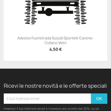
Adesivo Fuoristrada Suzuki Sportelli-Carene-
Cofano-Vetri
4,50 €
Ricevi le nostre novità e le offerte speciali
Inserisci il tuo indirizzo email e riceverai uno sconto del 20%, su un