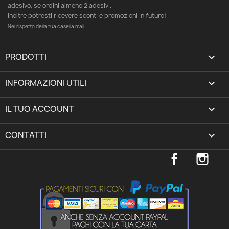
adesivo, se ordini almeno 2 adesivi.
Inoltre potresti ricevere sconti e promozioni in futuro!
Nel rispetto della tua casella mail
PRODOTTI

INFORMAZIONI UTILI

IL TUO ACCOUNT
expand_more
CONTATTI
keyboard_arrow_down
Facebook
Inst