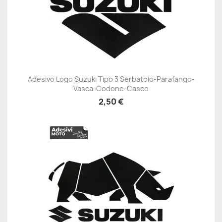
Adesivo Logo Suzuki Tipo 3 Serbatoio-Parafango-
Vasca-Codone-Casco
2,50 €