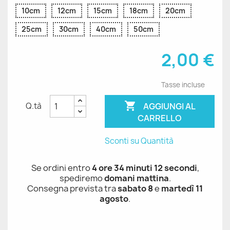
10cm
12cm
15cm
18cm
20cm
25cm
30cm
40cm
50cm
2,00 €
Tasse incluse

AGGIUNGI AL
Q.tà
CARRELLO
Sconti su Quantità
Se ordini entro
4 ore 34 minuti 11 secondi
,
spediremo
domani mattina
.
Consegna prevista tra
sabato 8
e
martedì 11
agosto
.