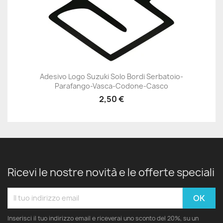
Adesivo Logo Suzuki Solo Bordi Serbatoio-
Parafango-Vasca-Codone-Casco
2,50 €
Ricevi le nostre novità e le offerte speciali
Inserisci il tuo indirizzo email e riceverai uno sconto del 20%, su un