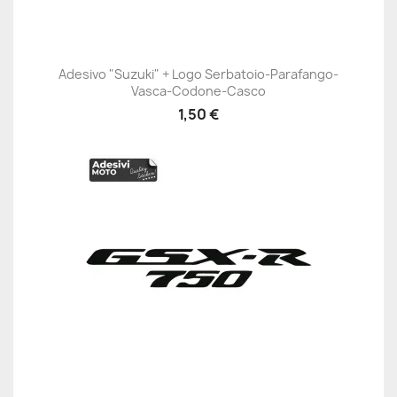
Adesivo "Suzuki" + Logo Serbatoio-Parafango-
Vasca-Codone-Casco
1,50 €