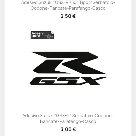
Adesivo Suzuki "GSX-R 750" Tipo 2 Serbatoio-
Codone-Fiancate-Parafango-Casco
2,50 €
Adesivo Suzuki "GSX-R" Serbatoio-Codone-
Fiancate-Parafango-Casco
3,00 €