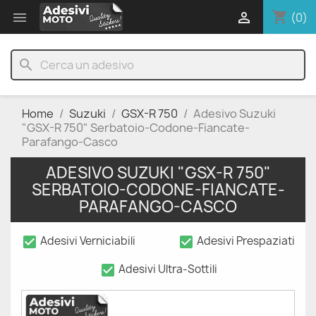
shopping_cart


(0)
search
Home
Suzuki
GSX-R 750
Adesivo Suzuki
"GSX-R 750" Serbatoio-Codone-Fiancate-
Parafango-Casco
ADESIVO SUZUKI "GSX-R 750"
SERBATOIO-CODONE-FIANCATE-
PARAFANGO-CASCO
check_box
check_box
Adesivi Verniciabili
Adesivi Prespaziati
check_box
Adesivi Ultra-Sottili