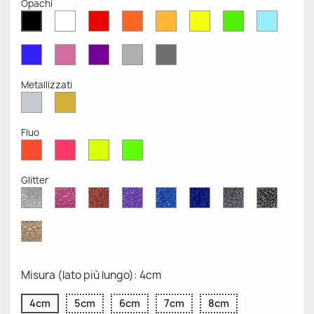
Opachi
Bianco
Rosso
Arancione
Senape
Giallo
Verde
Azzurr
Nero
Opaco
Opaco
Opaco
Opaco
Opaco
Opaco
Opaco
Opaco
Blu
Rosa
Viola
Grigio
Grigio
Opaco
Opaco
Opaco
Chiaro
Scuro
Opaco
Opaco
Metallizzati
Argento
Oro
Metallizzato
Metallizzato
Fluo
Rosso
Rosa
Giallo
Verde
Fluo
Fluo
Fluo
Fluo
Glitter
Diamante
Rosa
Rosso
Viola
Blu
Blu
Grigio
Nero
Glitter
Glitter
Glitter
Glitter
Zaffiro
Cobalto
Glitter
Glitter
Glitter
Glitter
Oro
Glitter
Misura (lato più lungo): 4cm
4cm
5cm
6cm
7cm
8cm