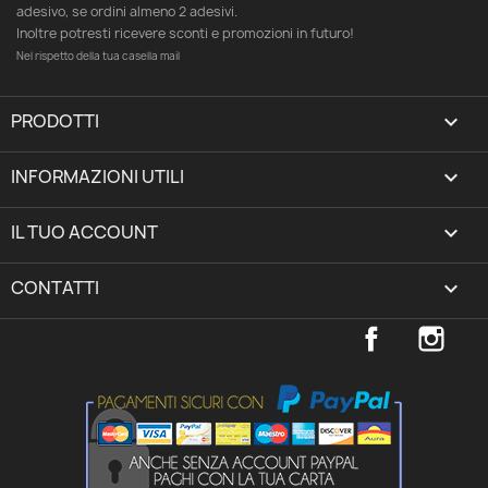
adesivo, se ordini almeno 2 adesivi.
Inoltre potresti ricevere sconti e promozioni in futuro!
Nel rispetto della tua casella mail
PRODOTTI

INFORMAZIONI UTILI

IL TUO ACCOUNT
expand_more
CONTATTI
keyboard_arrow_down
Facebook
Inst