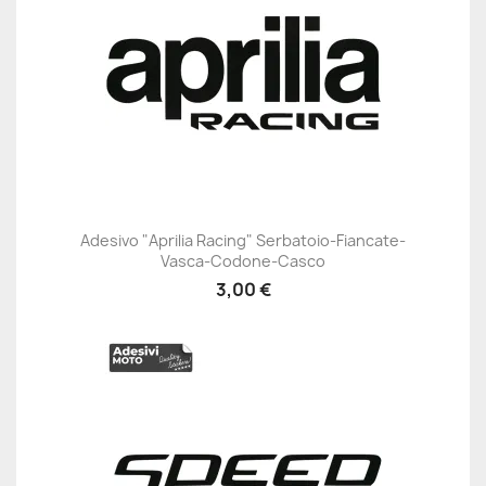
Adesivo "Aprilia Racing" Serbatoio-Fiancate-
Vasca-Codone-Casco
3,00 €