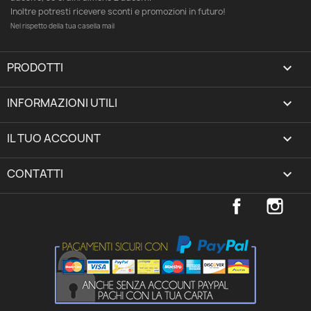
Inoltre potresti ricevere sconti e promozioni in futuro!
Nel rispetto della tua casella mail
PRODOTTI

INFORMAZIONI UTILI

IL TUO ACCOUNT
expand_more
CONTATTI
keyboard_arrow_down
Facebook
Inst