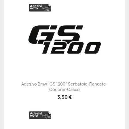
Adesivo Bmw "GS 1200" Serbatoio-Fiancate-
Codone-Casco
3,50 €