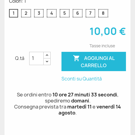
Colori: 1
1
2
3
4
5
6
7
8
10,00 €
Tasse incluse

AGGIUNGI AL
Q.tà
CARRELLO
Sconti su Quantità
Se ordini entro
10 ore 27 minuti 33 secondi
,
spediremo
domani
.
Consegna prevista tra
martedì 11
e
venerdì 14
agosto
.