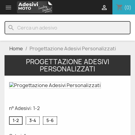
shopping_cart


(0)
search
Home
Progettazione Adesivi Personalizzati
PROGETTAZIONE ADESIVI
PERSONALIZZATI
n° Adesivi: 1-2
1-2
3-4
5-6