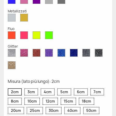
Opaco
Opaco
Opaco
Chiaro
Scuro
Opaco
Opaco
Metallizzati
Argento
Oro
Metallizzato
Metallizzato
Fluo
Rosso
Rosa
Giallo
Verde
Fluo
Fluo
Fluo
Fluo
Glitter
Diamante
Rosa
Rosso
Viola
Blu
Blu
Grigio
Nero
Glitter
Glitter
Glitter
Glitter
Zaffiro
Cobalto
Glitter
Glitter
Glitter
Glitter
Oro
Glitter
Misura (lato più lungo): 2cm
2cm
3cm
4cm
5cm
6cm
7cm
8cm
10cm
12cm
15cm
18cm
20cm
25cm
30cm
40cm
50cm