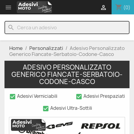
shopping_cart


(0)
search
Home
Personalizzati
Adesivo Personalizzato
Generico Fiancate-Serbatoio-Codone-Casco
ADESIVO PERSONALIZZATO
GENERICO FIANCATE-SERBATOIO-
CODONE-CASCO
check_box
check_box
Adesivi Verniciabili
Adesivi Prespaziati
check_box
Adesivi Ultra-Sottili