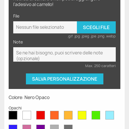
l'adesivo al carrello!
File
Nessun file selezionato
SCEGLI FILE
.gif .jpg .jpeg .jpe .png .webp
Note
Max. 250 caratteri
SALVA PERSONALIZZAZIONE
Colore: Nero Opaco
Opachi
Bianco
Rosso
Arancione
Senape
Giallo
Verde
Azzurr
Nero
Opaco
Opaco
Opaco
Opaco
Opaco
Opaco
Opaco
Opaco
Blu
Rosa
Viola
Grigio
Grigio