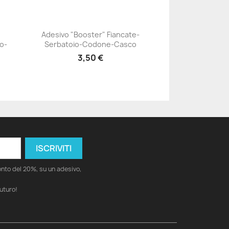
Adesivo "Booster" Fiancate-
o-
Serbatoio-Codone-Casco
+23
3,50 €
conto del 20%, su un adesivo,
futuro!