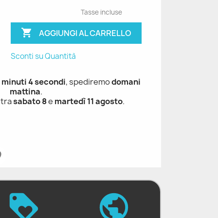
Tasse incluse

AGGIUNGI AL CARRELLO
Sconti su Quantità
 minuti 3 secondi
, spediremo
domani
mattina
.
 tra
sabato 8
e
martedì 11 agosto
.