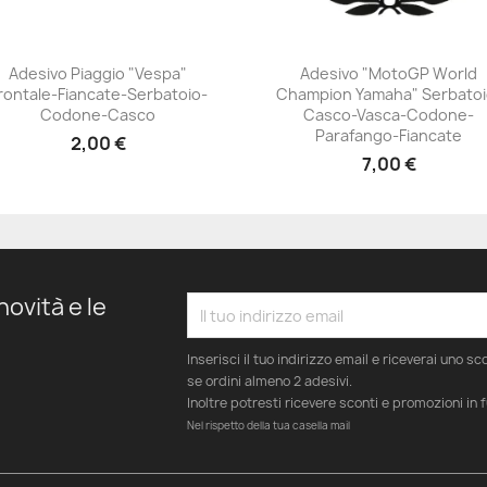
Adesivo Piaggio "Vespa"
Adesivo "MotoGP World
rontale-Fiancate-Serbatoio-
Champion Yamaha" Serbatoi
+23
+23
Codone-Casco
Casco-Vasca-Codone-
Parafango-Fiancate
2,00 €
7,00 €
novità e le
Inserisci il tuo indirizzo email e riceverai uno s
se ordini almeno 2 adesivi.
Inoltre potresti ricevere sconti e promozioni in 
Nel rispetto della tua casella mail