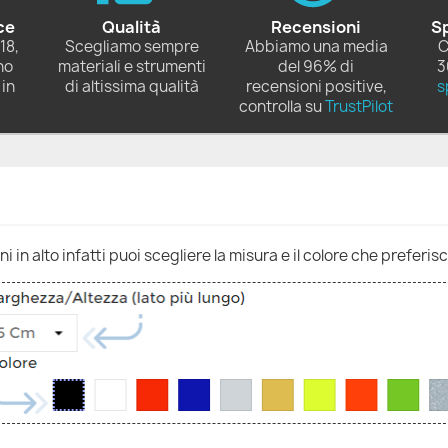
ce
Qualità
Recensioni
S
18,
Scegliamo sempre
Abbiamo una media
C
no
materiali e strumenti
del 96% di
3
in
di altissima qualità
recensioni positive,
s
controlla su
TrustPilot
 in alto infatti puoi scegliere la misura e il colore che preferisc