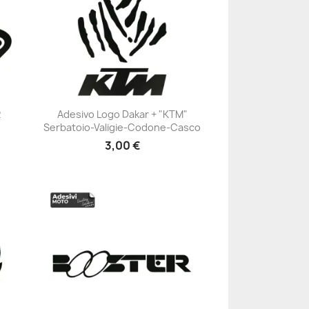
2
Adesivo Logo Dakar + "KTM"
-
Serbatoio-Valigie-Codone-Casco
+23
3,00 €