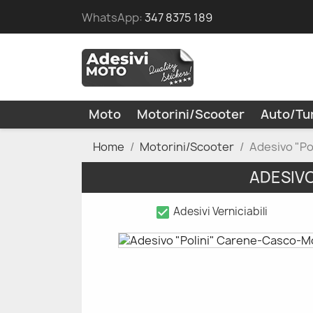
WhatsApp:
347 8375 189
Moto
Motorini/Scooter
Auto/Tu
Home
Motorini/Scooter
Adesivo "P
ADESIV
check_box
Adesivi Verniciabili