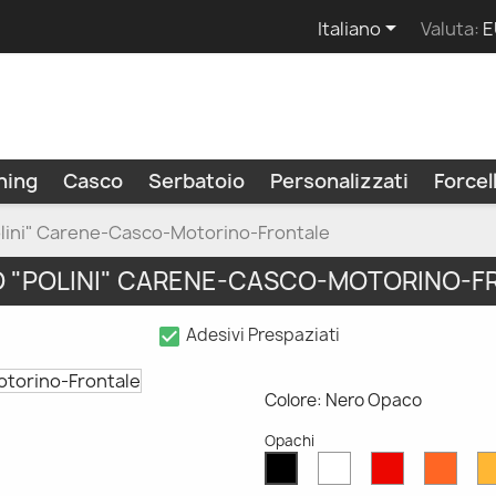

Italiano
Valuta:
E
ning
Casco
Serbatoio
Personalizzati
Force
olini" Carene-Casco-Motorino-Frontale
O "POLINI" CARENE-CASCO-MOTORINO-F
check_box
Adesivi Prespaziati
Colore: Nero Opaco
Opachi
Bianco
Rosso
Aran
Nero
Opaco
Opaco
Opac
Opaco