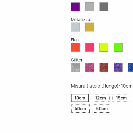
Viola
Grigio
Grigio
Opaco
Chiaro
Scuro
Opaco
Opaco
Metallizzati
Argento
Oro
Metallizzato
Metallizzato
Fluo
Rosso
Rosa
Giallo
Verd
Fluo
Fluo
Fluo
Fluo
Glitter
Diamante
Rosa
Rosso
Viola
Glitter
Glitter
Glitter
Glitte
Misura (lato più lungo): 10cm
10cm
12cm
15cm
40cm
50cm