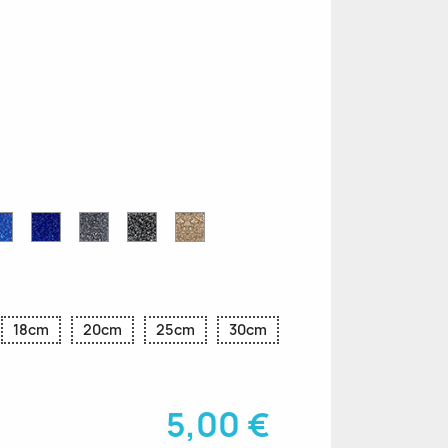
e
Blu
Blu
Grigio
Nero
Oro
r
Zaffiro
Cobalto
Glitter
Glitter
Glitter
Glitter
Glitter
18cm
20cm
25cm
30cm
5,00 €