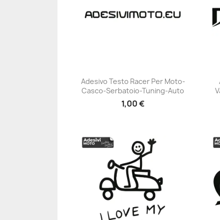
Adesivo Testo Racer Per Moto-
Casco-Serbatoio-Tuning-Auto
V
+23
1,00 €