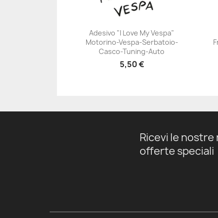
Adesivo "I Love My Vespa"
Motorino-Vespa-Serbatoio-
F
+23
Casco-Tuning-Auto
5,50 €
Ricevi le nostre 
offerte speciali