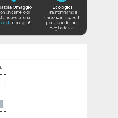
patola Omaggio
Ecologici
on un carrello di
Trasformiamo il
0€ riceverai una
cartone in supporti
patola
omaggio!
per la spedizione
degli adesivi.
i.