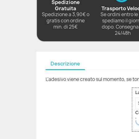
Spedizione
Gratuita
Trasporto Velo
Spedizione a 3,90€ o
Se ordini entro le 
gratis con ordine
spediamo il gior
min. di 25€
dopo. Consegna 
24/48h
Descrizione
L'adesivo viene creato sul momento, se torni