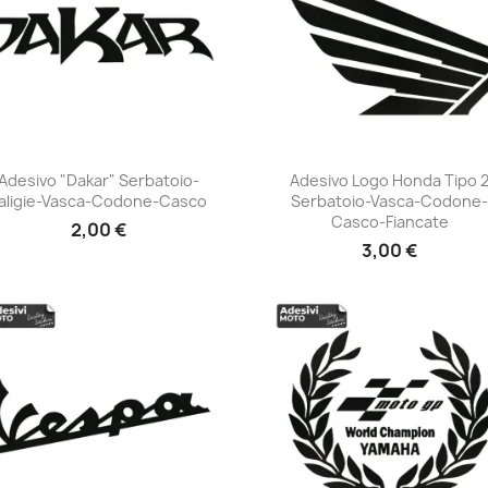
Adesivo "Dakar" Serbatoio-
Adesivo Logo Honda Tipo 
aligie-Vasca-Codone-Casco
Serbatoio-Vasca-Codone
+23
+23
Casco-Fiancate
2,00 €
3,00 €