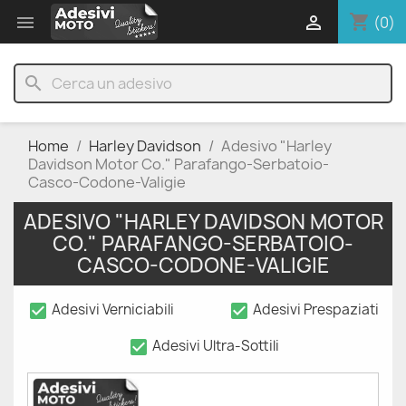
shopping_cart


(0)
search
Home
Harley Davidson
Adesivo "Harley
Davidson Motor Co." Parafango-Serbatoio-
Casco-Codone-Valigie
ADESIVO "HARLEY DAVIDSON MOTOR
CO." PARAFANGO-SERBATOIO-
CASCO-CODONE-VALIGIE
check_box
check_box
Adesivi Verniciabili
Adesivi Prespaziati
check_box
Adesivi Ultra-Sottili