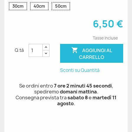
30cm
40cm
50cm
6,50 €
Tasse incluse

AGGIUNGI AL
Q.tà
CARRELLO
Sconti su Quantità
Se ordini entro
7 ore 2 minuti 44 secondi
,
spediremo
domani mattina
.
Consegna prevista tra
sabato 8
e
martedì 11
agosto
.