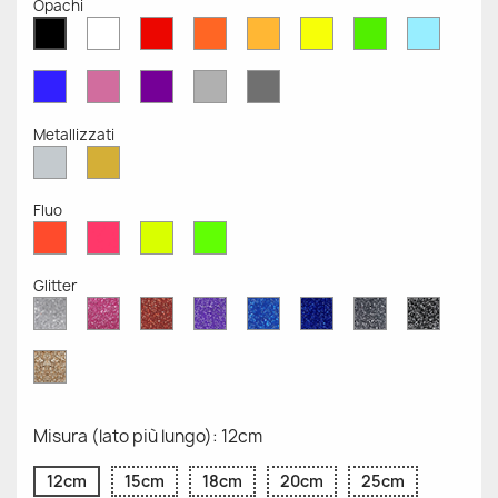
Opachi
Bianco
Rosso
Arancione
Senape
Giallo
Verde
Azzurr
Nero
Opaco
Opaco
Opaco
Opaco
Opaco
Opaco
Opaco
Opaco
Blu
Rosa
Viola
Grigio
Grigio
Opaco
Opaco
Opaco
Chiaro
Scuro
Opaco
Opaco
Metallizzati
Argento
Oro
Metallizzato
Metallizzato
Fluo
Rosso
Rosa
Giallo
Verde
Fluo
Fluo
Fluo
Fluo
Glitter
Diamante
Rosa
Rosso
Viola
Blu
Blu
Grigio
Nero
Glitter
Glitter
Glitter
Glitter
Zaffiro
Cobalto
Glitter
Glitter
Glitter
Glitter
Oro
Glitter
Misura (lato più lungo): 12cm
12cm
15cm
18cm
20cm
25cm