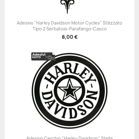
Adesivo "Harley Davidson Motor Cycles" Stilizzato
Tipo 2 Serbatoio-Parafango-Casco
8,00 €
Adesivo Cerchio "Harley Davidson" Stella