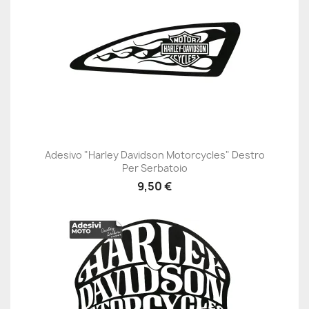
Adesivo "Harley Davidson Motorcycles" Destro
Per Serbatoio
9,50 €