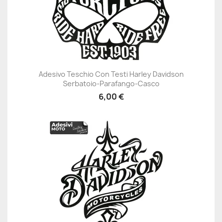
Adesivo Teschio Con Testi Harley Davidson
Serbatoio-Parafango-Casco
6,00 €