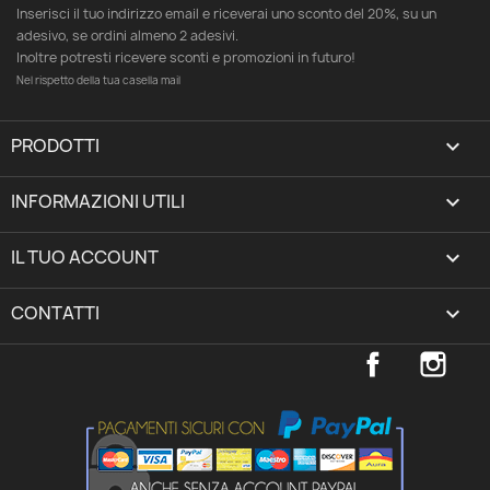
Inserisci il tuo indirizzo email e riceverai uno sconto del 20%, su un
adesivo, se ordini almeno 2 adesivi.
Inoltre potresti ricevere sconti e promozioni in futuro!
Nel rispetto della tua casella mail
PRODOTTI

INFORMAZIONI UTILI

IL TUO ACCOUNT
expand_more
CONTATTI
keyboard_arrow_down
Facebook
Inst