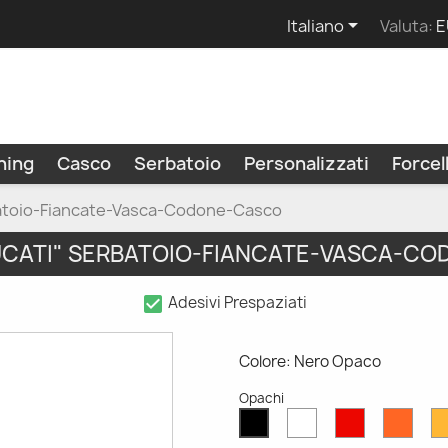

Italiano
Valuta:
E
ning
Casco
Serbatoio
Personalizzati
Force
batoio-Fiancate-Vasca-Codone-Casco
UCATI" SERBATOIO-FIANCATE-VASCA-C
check_box
Adesivi Prespaziati
Colore: Nero Opaco
Opachi
Bianco
Rosso
Aran
Nero
Opaco
Opaco
Opac
Opaco