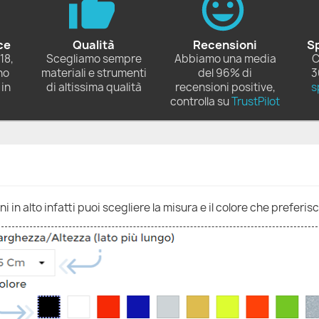
ce
Qualità
Recensioni
S
18,
Scegliamo sempre
Abbiamo una media
C
no
materiali e strumenti
del 96% di
3
in
di altissima qualità
recensioni positive,
s
controlla su
TrustPilot
 in alto infatti puoi scegliere la misura e il colore che preferisc