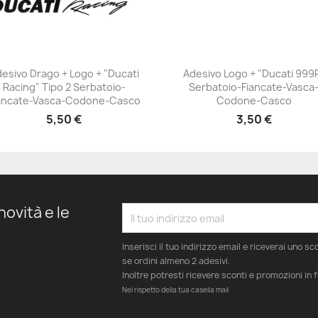
esivo Drago + Logo + "Ducati
Adesivo Logo + "Ducati 999
Racing" Tipo 2 Serbatoio-
Serbatoio-Fiancate-Vasca
+23
+23
ancate-Vasca-Codone-Casco
Codone-Casco
5,50 €
3,50 €
novità e le
Inserisci il tuo indirizzo email e riceverai uno s
se ordini almeno 2 adesivi.
Inoltre potresti ricevere sconti e promozioni in 
Nel rispetto della tua casella mail