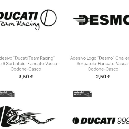
desivo "Ducati Team Racing"
Adesivo Logo "Desmo" Chall
o 6 Serbatoio-Fiancate-Vasca-
Serbatoio-Fiancate-Vasca
+23
+23
Codone-Casco
Codone-Casco
3,50 €
2,50 €