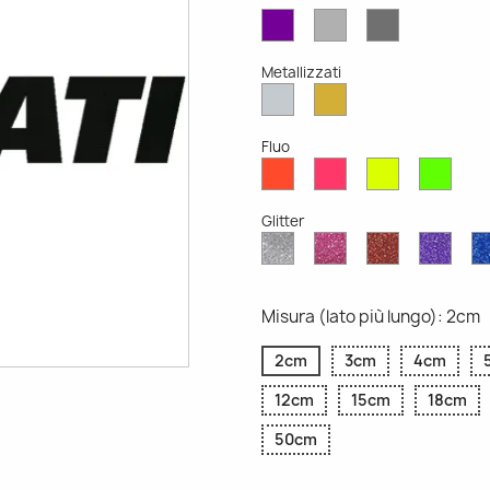
Viola
Grigio
Grigio
Opaco
Chiaro
Scuro
Opaco
Opaco
Metallizzati
Argento
Oro
Metallizzato
Metallizzato
Fluo
Rosso
Rosa
Giallo
Verd
Fluo
Fluo
Fluo
Fluo
Glitter
Diamante
Rosa
Rosso
Viola
Glitter
Glitter
Glitter
Glitte
Misura (lato più lungo): 2cm
2cm
3cm
4cm
12cm
15cm
18cm
50cm