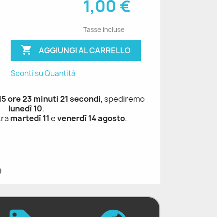
1,00 €
Tasse incluse

AGGIUNGI AL CARRELLO
Sconti su Quantità
 15 ore 23 minuti 20 secondi
, spediremo
lunedì 10
.
tra
martedì 11
e
venerdì 14 agosto
.