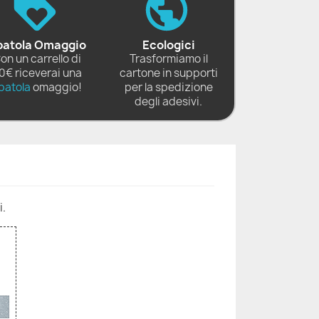
patola Omaggio
Ecologici
on un carrello di
Trasformiamo il
0€ riceverai una
cartone in supporti
patola
omaggio!
per la spedizione
degli adesivi.
i.