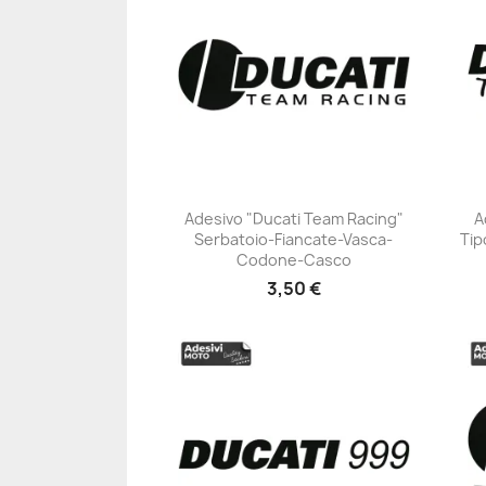
Adesivo "Ducati Team Racing"
A
Serbatoio-Fiancate-Vasca-
Tip
+23
Codone-Casco
3,50 €