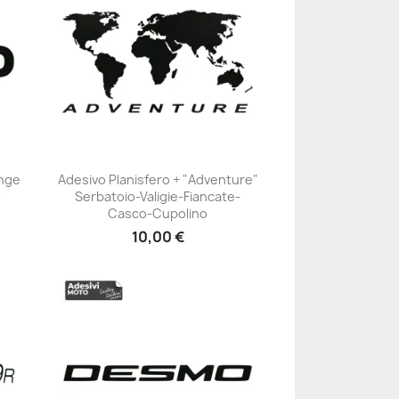
enge
Adesivo Planisfero + "Adventure"
-
Serbatoio-Valigie-Fiancate-
+23
Casco-Cupolino
10,00 €