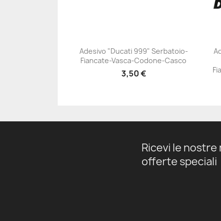
Adesivo "Ducati 999" Serbatoio-
Ad
Fiancate-Vasca-Codone-Casco
+23
Fi
3,50 €
Ricevi le nostre 
offerte speciali