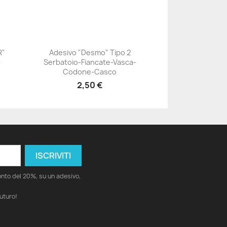
R"
Adesivo "Desmo" Tipo 2
-
Serbatoio-Fiancate-Vasca-
+23
Codone-Casco
2,50 €
conto del 20%, su un adesivo,
futuro!