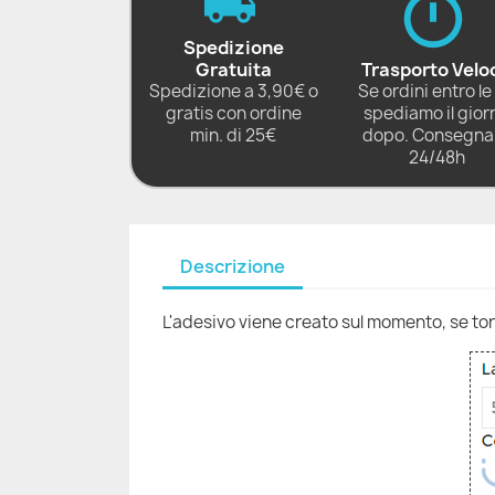
Spedizione
Gratuita
Trasporto Velo
Spedizione a 3,90€ o
Se ordini entro le 
gratis con ordine
spediamo il gior
min. di 25€
dopo. Consegna 
24/48h
Descrizione
L'adesivo viene creato sul momento, se torni