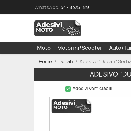
WhatsApp:
347 8375 189
Moto
Motorini/Scooter
Auto/Tu
Home
Ducati
Adesivo "Ducati" Ser
ADESIVO "D
check_box
Adesivi Verniciabili