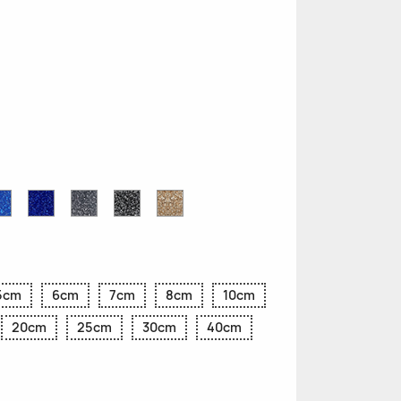
e
Blu
Blu
Grigio
Nero
Oro
r
Zaffiro
Cobalto
Glitter
Glitter
Glitter
Glitter
Glitter
5cm
6cm
7cm
8cm
10cm
20cm
25cm
30cm
40cm