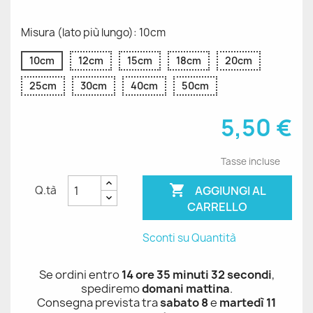
Misura (lato più lungo): 10cm
10cm
12cm
15cm
18cm
20cm
25cm
30cm
40cm
50cm
5,50 €
Tasse incluse

AGGIUNGI AL
Q.tà
CARRELLO
Sconti su Quantità
Se ordini entro
14 ore 35 minuti 32 secondi
,
spediremo
domani mattina
.
Consegna prevista tra
sabato 8
e
martedì 11