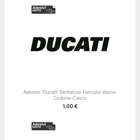
Adesivo "Ducati" Serbatoio-Fiancate-Vasca-
Codone-Casco
1,00 €