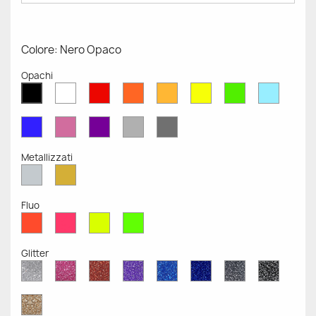
Colore: Nero Opaco
Opachi
Bianco
Rosso
Arancione
Senape
Giallo
Verde
Azzurr
Nero
Opaco
Opaco
Opaco
Opaco
Opaco
Opaco
Opaco
Opaco
Blu
Rosa
Viola
Grigio
Grigio
Opaco
Opaco
Opaco
Chiaro
Scuro
Opaco
Opaco
Metallizzati
Argento
Oro
Metallizzato
Metallizzato
Fluo
Rosso
Rosa
Giallo
Verde
Fluo
Fluo
Fluo
Fluo
Glitter
Diamante
Rosa
Rosso
Viola
Blu
Blu
Grigio
Nero
Glitter
Glitter
Glitter
Glitter
Zaffiro
Cobalto
Glitter
Glitter
Glitter
Glitter
Oro
Glitter