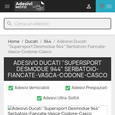
shopping_cart


(0)
search
Home
Ducati
944
Adesivo Ducati
"Supersport Desmodue 944" Serbatoio-Fiancate-
Vasca-Codone-Casco
ADESIVO DUCATI "SUPERSPORT
DESMODUE 944" SERBATOIO-
FIANCATE-VASCA-CODONE-CASCO
check_box
check_box
Adesivi Verniciabili
Adesivi Prespaziati
check_box
Adesivi Ultra-Sottili