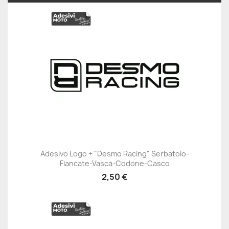
Adesivo Logo + "Desmo Racing" Serbatoio-
Fiancate-Vasca-Codone-Casco
2,50 €