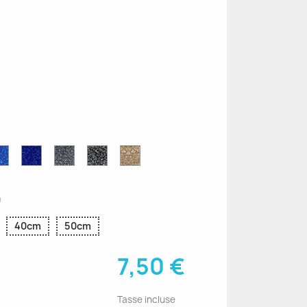
e
Blu
Blu
Grigio
Nero
Oro
r
Zaffiro
Cobalto
Glitter
Glitter
Glitter
Glitter
Glitter
m
40cm
50cm
7,50 €
Tasse incluse