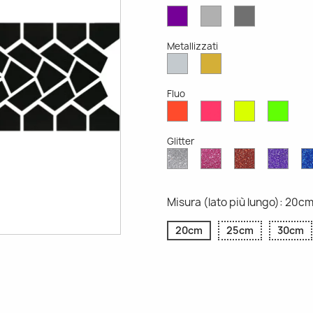
Viola
Grigio
Grigio
Opaco
Chiaro
Scuro
Opaco
Opaco
Metallizzati
Argento
Oro
Metallizzato
Metallizzato
Fluo
Rosso
Rosa
Giallo
Verd
Fluo
Fluo
Fluo
Fluo
Glitter
Diamante
Rosa
Rosso
Viola
Glitter
Glitter
Glitter
Glitte
Misura (lato più lungo): 20c
20cm
25cm
30cm