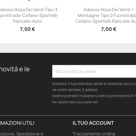
desivo Rosa Dei Venti Tipo 3
Adesivo Rosa Dei Venti +
uoristrada-Cofano-Sportelli-
Montagne Tipo 2 Fuoristrad
+23
+23
Fiancate-Auto
Cofano-Sportelli-Fiancate-A
7,50 €
7,00 €
novità e le
Inserisci il tuo indirizzo email e riceverai uno s
se ordini almeno 2 adesivi.
Inoltre potresti ricevere sconti e promozioni in 
Nel rispetto della tua casella mail
MAZIONI UTILI
IL TUO ACCOUNT
azione, Spedizione e
Tracciamento ordine