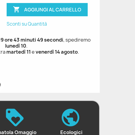

AGGIUNGI AL CARRELLO
Sconti su Quantità
 19 ore 43 minuti 48 secondi
, spediremo
lunedì 10
.
tra
martedì 11
e
venerdì 14 agosto
.
patola Omaggio
Ecologici