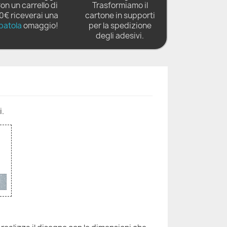
on un carrello di
Trasformiamo il
0€ riceverai una
cartone in supporti
patola
omaggio!
per la spedizione
degli adesivi.
i.