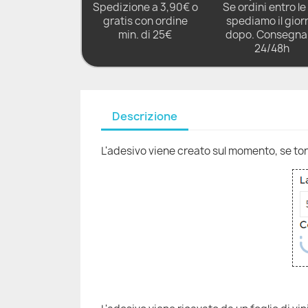
Spedizione a 3,90€ o
Se ordini entro le 
gratis con ordine
spediamo il gior
min. di 25€
dopo. Consegna 
24/48h
Descrizione
L'adesivo viene creato sul momento, se torni