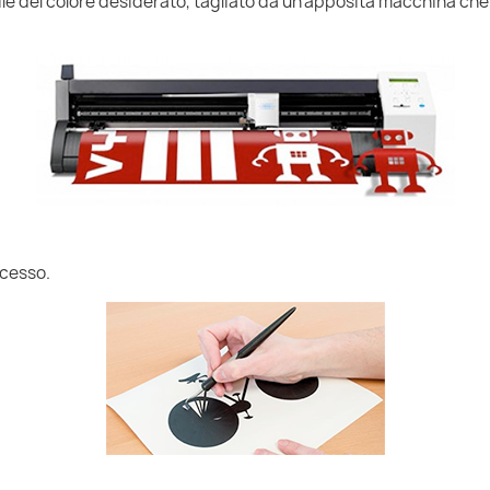
nile del colore desiderato, tagliato da un'apposita macchina che
ccesso.