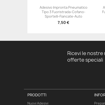
Adesivo Impronta Pneumatico
A
Tipo 3 Fuoristrada-Cofano-
F
+23
Sportelli-Fiancate-Auto
7,50 €
Ricevi le nostre 
offerte speciali
PRODOTTI
INFOR
Nuovi Adesivi
Prepar