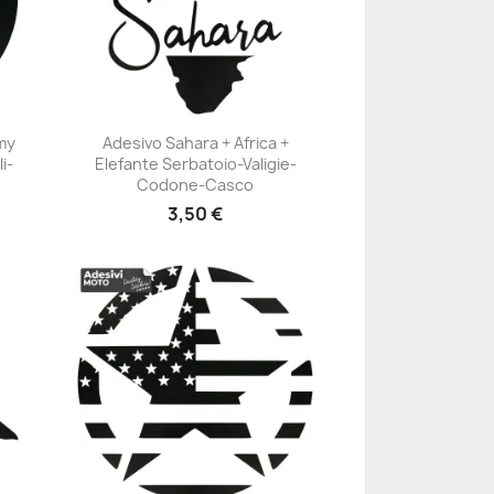
rmy
Adesivo Sahara + Africa +
i-
Elefante Serbatoio-Valigie-
+23
Codone-Casco
3,50 €