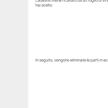
L'adesivo viene ricavato da un foglio di vi
hai scelto.
In seguito, vengono eliminate le parti in e