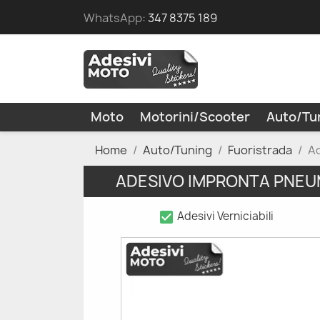
WhatsApp:
347 8375 189
Moto
Motorini/Scooter
Auto/Tu
Home
Auto/Tuning
Fuoristrada
Ad
ADESIVO IMPRONTA PNEU
check_box
Adesivi Verniciabili