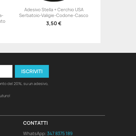
Adesivo Stella + Cerchio USA
a-
Serbatoio-Valigie-Codone-Casco
+23
uto
3,50 €
conto del 20%, su un adesivo,
futuro!
CONTATTI
WhatsApp:
347 8375 189