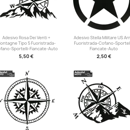
Adesivo Rosa Dei Venti +
Adesivo Stella Militare US A
ontagne Tipo 5 Fuoristrada-
Fuoristrada-Cofano-Sportell
+23
+23
fano-Sportelli-Fiancate-Auto
Fiancate-Auto
5,50 €
2,50 €