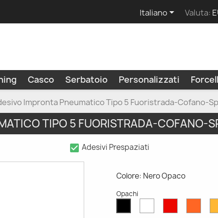

Italiano
Valuta:
E
ning
Casco
Serbatoio
Personalizzati
Force
esivo Impronta Pneumatico Tipo 5 Fuoristrada-Cofano-Sp
MATICO TIPO 5 FUORISTRADA-COFANO-S
check_box
Adesivi Prespaziati
Colore: Nero Opaco
Opachi
Bianco
Rosso
Aran
Nero
Opaco
Opaco
Opac
Opaco