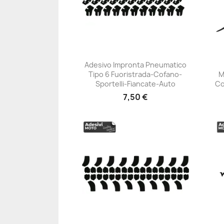
Adesivo Impronta Pneumatico
Tipo 6 Fuoristrada-Cofano-
M
+23
Sportelli-Fiancate-Auto
Co
7,50 €