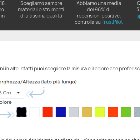
18,
Scegliamo sempre
Abbiamo una media
C
no
materiali e strumenti
del 96% di
3
in
di altissima qualità
recensioni positive,
s
controlla su
TrustPilot
 in alto infatti puoi scegliere la misura e il colore che preferisc