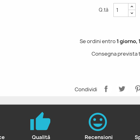
Q.tà
Se ordini entro
1 giorno,
Consegna prevista 
Condividi
ce
Qualità
Recensioni
S