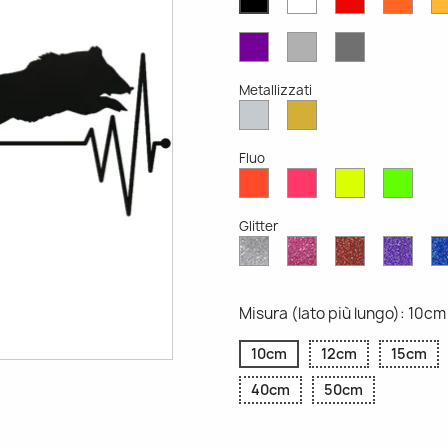
Opaco
Opaco
Opac
Opaco
Viola
Grigio
Grigio
Opaco
Chiaro
Scuro
Opaco
Opaco
Metallizzati
Argento
Oro
Metallizzato
Metallizzato
Fluo
Rosso
Rosa
Giallo
Verd
Fluo
Fluo
Fluo
Fluo
Glitter
Diamante
Rosa
Rosso
Viola
Glitter
Glitter
Glitter
Glitte
Misura (lato più lungo): 10cm
10cm
12cm
15cm
40cm
50cm