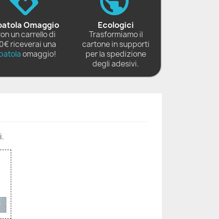
patola Omaggio
Ecologici
on un carrello di
Trasformiamo il
0€ riceverai una
cartone in supporti
patola
omaggio!
per la spedizione
degli adesivi.
i.