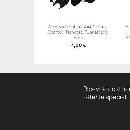
Adesivo Cinghiale 4x4 Cofano-
Ad
Sportelli-Fiancate-Fuoristrada-
+23
Auto
F
4,00 €
Ricevi le nostre 
offerte speciali