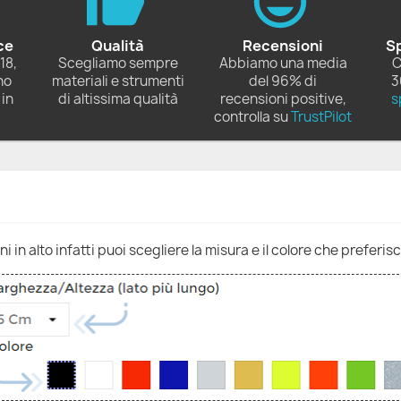
ce
Qualità
Recensioni
S
18,
Scegliamo sempre
Abbiamo una media
C
no
materiali e strumenti
del 96% di
3
in
di altissima qualità
recensioni positive,
s
controlla su
TrustPilot
 in alto infatti puoi scegliere la misura e il colore che preferisc