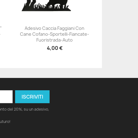
"
Adesivo Caccia Faggiani Con
-
Cane Cofano-Sportelli-Fiancate-
+23
Fuoristrada-Auto
4,00 €
conto del 20%, su un adesivo,
futuro!