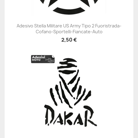
Adesivo Stella Militare US Army Tipo 2 Fuoristrada-
Cofano-Sportelli-Fiancate-Auto
2,50 €