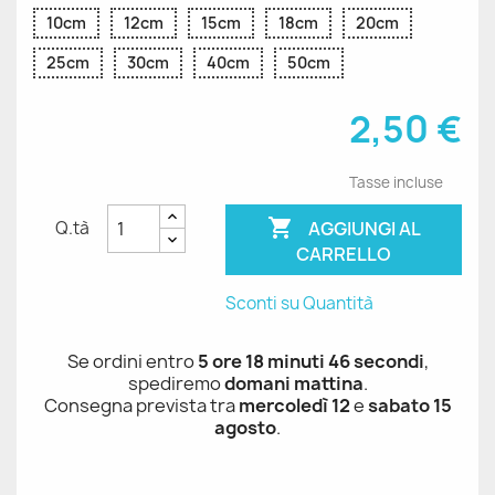
10cm
12cm
15cm
18cm
20cm
25cm
30cm
40cm
50cm
2,50 €
Tasse incluse

AGGIUNGI AL
Q.tà
CARRELLO
Sconti su Quantità
Se ordini entro
5 ore 18 minuti 46 secondi
,
spediremo
domani mattina
.
Consegna prevista tra
mercoledì 12
e
sabato 15
agosto
.