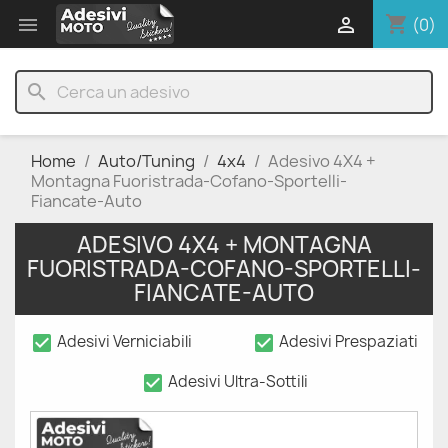
shopping_cart


(0)
search
Home
Auto/Tuning
4x4
Adesivo 4X4 +
Montagna Fuoristrada-Cofano-Sportelli-
Fiancate-Auto
ADESIVO 4X4 + MONTAGNA
FUORISTRADA-COFANO-SPORTELLI-
FIANCATE-AUTO
check_box
check_box
Adesivi Verniciabili
Adesivi Prespaziati
check_box
Adesivi Ultra-Sottili