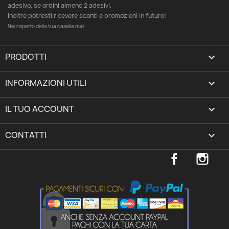
adesivo, se ordini almeno 2 adesivi.
Inoltre potresti ricevere sconti e promozioni in futuro!
Nel rispetto della tua casella mail
PRODOTTI

INFORMAZIONI UTILI

IL TUO ACCOUNT
expand_more
CONTATTI
keyboard_arrow_down
Facebook
Inst