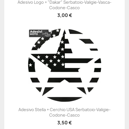
Adesivo Logo + "Dakar" Serbatoio-Valigie-Vasca-
Codone-Casco
3,00 €
Adesivo Stella + Cerchio USA Serbatoio-Valigie-
Codone-Casco
3,50 €