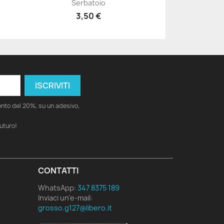
Serbatoio
3,50 €
conto del 20%, su un adesivo,
futuro!
CONTATTI
WhatsApp:
347 8375 189
Inviaci un'e-mail:
grosso.g127@libero.it