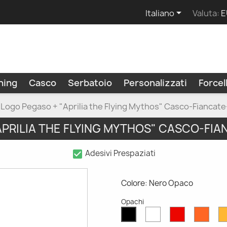

Italiano
Valuta:
E
ning
Casco
Serbatoio
Personalizzati
Force
 Logo Pegaso + "Aprilia the Flying Mythos" Casco-Fianca
APRILIA THE FLYING MYTHOS" CASCO-F
check_box
Adesivi Prespaziati
Colore: Nero Opaco
Opachi
Bianco
Rosso
Aran
Nero
Opaco
Opaco
Opac
Opaco