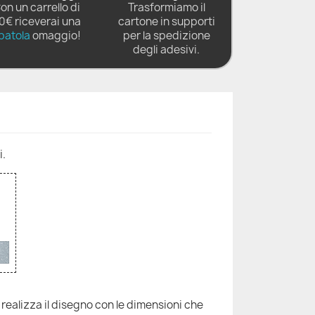
on un carrello di
Trasformiamo il
0€ riceverai una
cartone in supporti
patola
omaggio!
per la spedizione
degli adesivi.
i.
 realizza il disegno con le dimensioni che