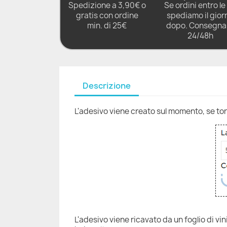
Spedizione a 3,90€ o
Se ordini entro le 
gratis con ordine
spediamo il gior
min. di 25€
dopo. Consegna 
24/48h
Descrizione
L'adesivo viene creato sul momento, se torni
L'adesivo viene ricavato da un foglio di vi