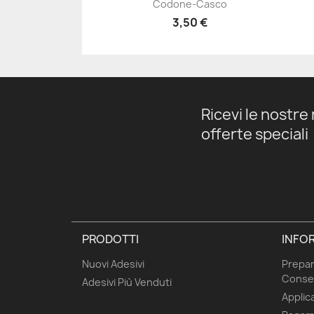
Codone-Casco
3,50 €
Ricevi le nostre 
offerte speciali
PRODOTTI
INFOR
Nuovi Adesivi
Prepar
Conse
Adesivi Più Venduti
Applica