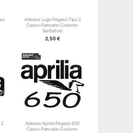
aso
Adesivo Logo Pegaso Tipo 2
Casco-Fiancate-Codone-
+23
Serbatoio
2,50 €
 2
Adesivo Aprilia Pegaso 650
-
Casco-Fiancate-Codone-
+23