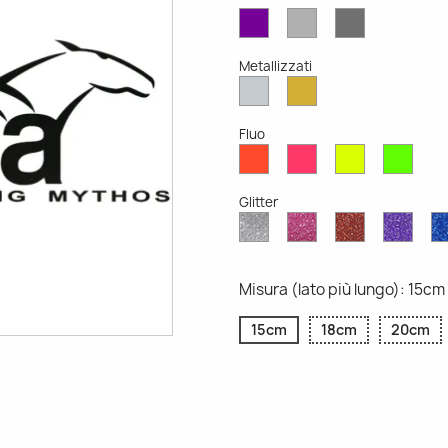
Viola
Grigio
Grigio
Opaco
Chiaro
Scuro
Opaco
Opaco
Metallizzati
Argento
Oro
Metallizzato
Metallizzato
Fluo
Rosso
Rosa
Giallo
Verd
Fluo
Fluo
Fluo
Fluo
Glitter
Diamante
Rosa
Rosso
Viola
Glitter
Glitter
Glitter
Glitte
Misura (lato più lungo): 15cm
15cm
18cm
20cm