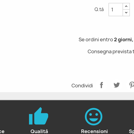
Q.tà
Se ordini entro
2 giorni,
Consegna prevista 
Condividi
ce
Qualità
Recensioni
S