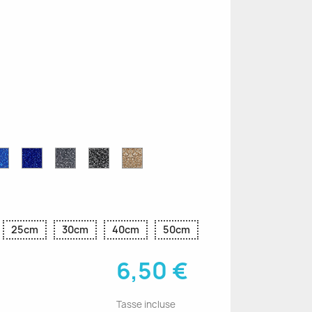
e
Blu
Blu
Grigio
Nero
Oro
r
Zaffiro
Cobalto
Glitter
Glitter
Glitter
Glitter
Glitter
25cm
30cm
40cm
50cm
6,50 €
Tasse incluse