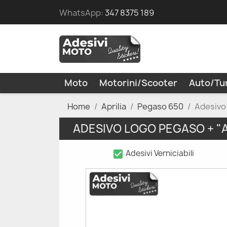
WhatsApp:
347 8375 189
Moto
Motorini/Scooter
Auto/Tu
Home
Aprilia
Pegaso 650
Adesivo
ADESIVO LOGO PEGASO + "
check_box
Adesivi Verniciabili