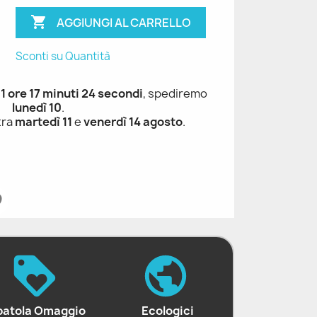

AGGIUNGI AL CARRELLO
Sconti su Quantità
 1 ore 17 minuti 23 secondi
, spediremo
lunedì 10
.
tra
martedì 11
e
venerdì 14 agosto
.
patola Omaggio
Ecologici