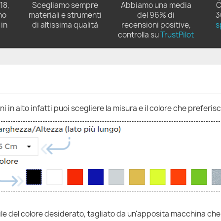
18,
Scegliamo sempre
Abbiamo una media
C
no
materiali e strumenti
del 96% di
3
in
di altissima qualità
recensioni positive,
s
controlla su
TrustPilot
 in alto infatti puoi scegliere la misura e il colore che preferisc
nile del colore desiderato, tagliato da un'apposita macchina che