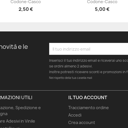
Codone-Casco
Codone-Casco
2,50 €
5,00 €
novità e le
Inserisci il tuo indirizzo email e riceverai uno s
se ordini almeno 2 adesivi.
Inoltre potresti ricevere sconti e promozioni in 
Nel rispetto della tua casella mail
MAZIONI UTILI
IL TUO ACCOUNT
azione, Spedizione e
Tracciamento ordine
gna
Accedi
re Adesivi in Vinile
Crea account