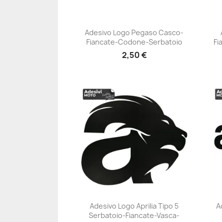
Adesivo Logo Pegaso Casco-
Fiancate-Codone-Serbatoio
Fi
+23
2,50 €
Adesivo Logo Aprilia Tipo 5
A
Serbatoio-Fiancate-Vasca-
+23