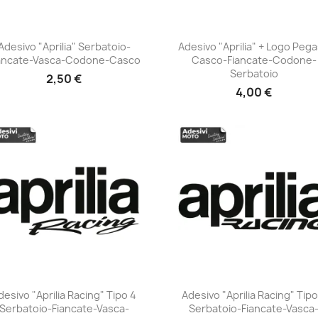
Adesivo "Aprilia" Serbatoio-
Adesivo "Aprilia" + Logo Peg
ancate-Vasca-Codone-Casco
Casco-Fiancate-Codone-
+23
+23
Serbatoio
2,50 €
4,00 €
desivo "Aprilia Racing" Tipo 4
Adesivo "Aprilia Racing" Tipo
Serbatoio-Fiancate-Vasca-
Serbatoio-Fiancate-Vasca
+23
+23