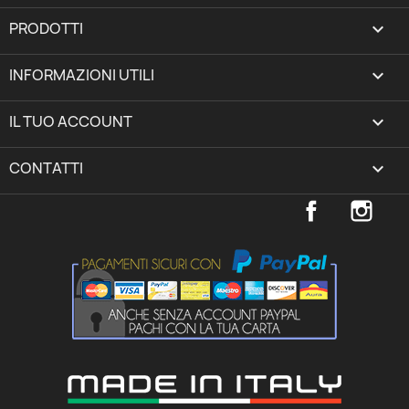
PRODOTTI

INFORMAZIONI UTILI

IL TUO ACCOUNT
expand_more
CONTATTI
keyboard_arrow_down
Facebook
Inst