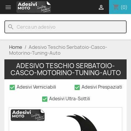
shopping_cart


(0)
search
Home
Adesivo Teschio Serbatoio-Casco-
Motorino-Tuning-Auto
ADESIVO TESCHIO SERBATOIO-
CASCO-MOTORINO-TUNING-AUTO
check_box
check_box
Adesivi Verniciabili
Adesivi Prespaziati
check_box
Adesivi Ultra-Sottili