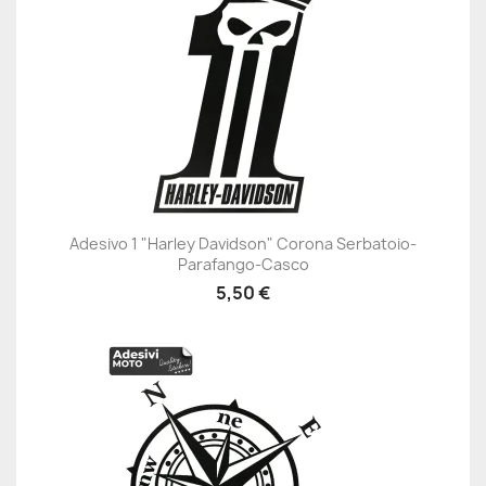
Adesivo 1 "Harley Davidson" Corona Serbatoio-
Parafango-Casco
5,50 €