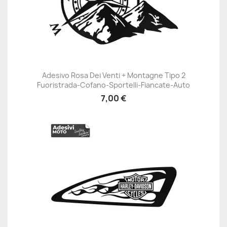
Adesivo Rosa Dei Venti + Montagne Tipo 2
Fuoristrada-Cofano-Sportelli-Fiancate-Auto
7,00 €