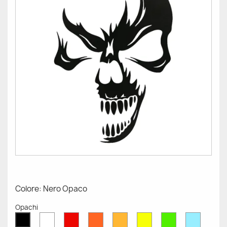
Colore: Nero Opaco
Opachi
Bianco
Rosso
Arancione
Senape
Giallo
Verde
Azzurr
Nero