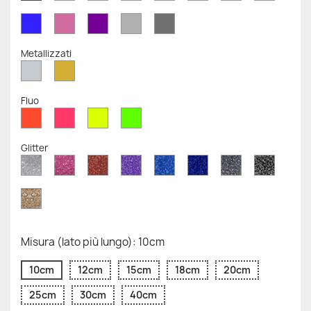
Opaco
Opaco
Opaco
Opaco
Opaco
Opaco
Opaco
Opaco
Blu
Rosa
Viola
Grigio
Grigio
Opaco
Opaco
Opaco
Chiaro
Scuro
Opaco
Opaco
Metallizzati
Argento
Oro
Metallizzato
Metallizzato
Fluo
Rosso
Rosa
Giallo
Verde
Fluo
Fluo
Fluo
Fluo
Glitter
Diamante
Rosa
Rosso
Viola
Blu
Blu
Grigio
Nero
Glitter
Glitter
Glitter
Glitter
Zaffiro
Cobalto
Glitter
Glitter
Glitter
Glitter
Oro
Glitter
Misura (lato più lungo): 10cm
10cm
12cm
15cm
18cm
20cm
25cm
30cm
40cm