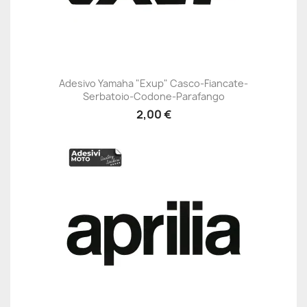
Adesivo Yamaha "Exup" Casco-Fiancate-
Serbatoio-Codone-Parafango
2,00 €