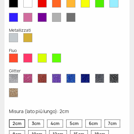
Bianco
Rosso
Arancione
Senape
Giallo
Verde
Azzurr
Nero
Opaco
Opaco
Opaco
Opaco
Opaco
Opaco
Opaco
Opaco
Blu
Rosa
Viola
Grigio
Grigio
Opaco
Opaco
Opaco
Chiaro
Scuro
Opaco
Opaco
Metallizzati
Argento
Oro
Metallizzato
Metallizzato
Fluo
Rosso
Rosa
Giallo
Verde
Fluo
Fluo
Fluo
Fluo
Glitter
Diamante
Rosa
Rosso
Viola
Blu
Blu
Grigio
Nero
Glitter
Glitter
Glitter
Glitter
Zaffiro
Cobalto
Glitter
Glitter
Glitter
Glitter
Oro
Glitter
Misura (lato più lungo): 2cm
2cm
3cm
4cm
5cm
6cm
7cm