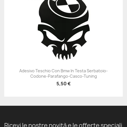
Adesivo Teschio Con Bmw In Testa Serbatoio-
Codone-Parafango-Casco-Tuning
5,50 €
Ricevi le nostre novità e le offerte speciali