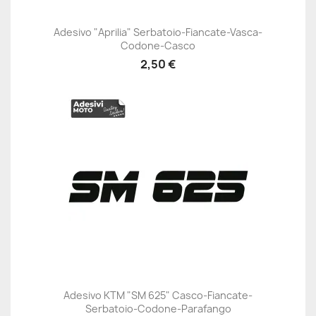
Adesivo "Aprilia" Serbatoio-Fiancate-Vasca-
Codone-Casco
2,50 €
Adesivo KTM "SM 625" Casco-Fiancate-
Serbatoio-Codone-Parafango