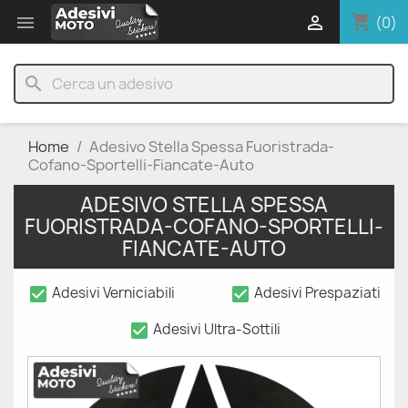
shopping_cart


(0)
search
Home
Adesivo Stella Spessa Fuoristrada-
Cofano-Sportelli-Fiancate-Auto
ADESIVO STELLA SPESSA
FUORISTRADA-COFANO-SPORTELLI-
FIANCATE-AUTO
check_box
check_box
Adesivi Verniciabili
Adesivi Prespaziati
check_box
Adesivi Ultra-Sottili