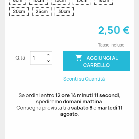
8cm
10cm
12cm
15cm
18cm
20cm
25cm
30cm
2,50 €
Tasse incluse

AGGIUNGI AL
Q.tà
CARRELLO
Sconti su Quantità
Se ordini entro
12 ore 14 minuti 11 secondi
,
spediremo
domani mattina
.
Consegna prevista tra
sabato 8
e
martedì 11
agosto
.