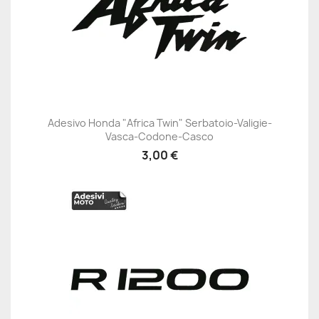
Adesivo Honda "Africa Twin" Serbatoio-Valigie-
Vasca-Codone-Casco
3,00 €