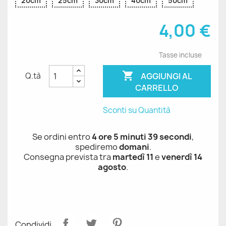
20cm
25cm
30cm
40cm
50cm
4,00 €
Tasse incluse

AGGIUNGI AL
Q.tà
CARRELLO
Sconti su Quantità
Se ordini entro
4 ore 5 minuti 39 secondi
,
spediremo
domani
.
Consegna prevista tra
martedì 11
e
venerdì 14
agosto
.
Condividi