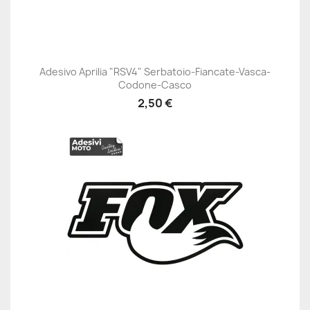
Adesivo Aprilia "RSV4" Serbatoio-Fiancate-Vasca-
Codone-Casco
2,50 €