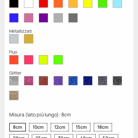
Bianco
Rosso
Arancione
Senape
Giallo
Verde
Azzurr
Nero
Opaco
Opaco
Opaco
Opaco
Opaco
Opaco
Opaco
Opaco
Blu
Rosa
Viola
Grigio
Grigio
Opaco
Opaco
Opaco
Chiaro
Scuro
Opaco
Opaco
Metallizzati
Argento
Oro
Metallizzato
Metallizzato
Fluo
Rosso
Rosa
Giallo
Verde
Fluo
Fluo
Fluo
Fluo
Glitter
Diamante
Rosa
Rosso
Viola
Blu
Blu
Grigio
Nero
Glitter
Glitter
Glitter
Glitter
Zaffiro
Cobalto
Glitter
Glitter
Glitter
Glitter
Oro
Glitter
Misura (lato più lungo): 8cm
8cm
10cm
12cm
15cm
18cm