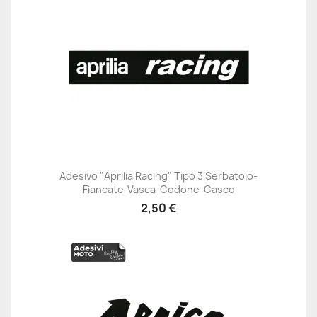
Adesivo "Aprilia Racing" Tipo 3 Serbatoio-
Fiancate-Vasca-Codone-Casco
2,50 €