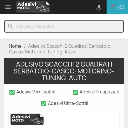
shopping_cart


(0)
search
Home
Adesivo Scacchi 2 Quadrati Serbatoio-
Casco-Motorino-Tuning-Auto
ADESIVO SCACCHI 2 QUADRATI
SERBATOIO-CASCO-MOTORINO-
TUNING-AUTO
check_box
check_box
Adesivi Verniciabili
Adesivi Prespaziati
check_box
Adesivi Ultra-Sottili