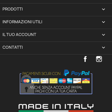
PRODOTTI

INFORMAZIONI UTILI

IL TUO ACCOUNT
expand_more
CONTATTI
keyboard_arrow_down
Facebook
Inst