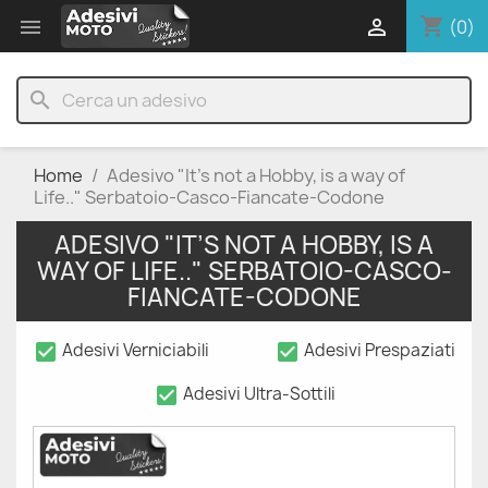
shopping_cart


(0)
search
Home
Adesivo "It’s not a Hobby, is a way of
Life.." Serbatoio-Casco-Fiancate-Codone
ADESIVO "IT’S NOT A HOBBY, IS A
WAY OF LIFE.." SERBATOIO-CASCO-
FIANCATE-CODONE
check_box
check_box
Adesivi Verniciabili
Adesivi Prespaziati
check_box
Adesivi Ultra-Sottili