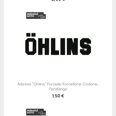
Adesivo "Ohlins" Forcelle-Forcellone-Codone-
Parafango
1,50 €