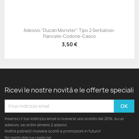
Adesivo "Ducati Monster" Tipo 2 Serbatoio-
Fiancate-Codone-Casco
3,50 €
Ricevi le nostre novità e le offerte speciali
Inserisci il tuo indirizzo email e riceverai uno sconto del 20%, su un
adesivo, se ordini almeno 2 adesivi.
Inoltre potresti ricevere sconti e promozioni in futuro!
Nel rispetto della tua casella mail