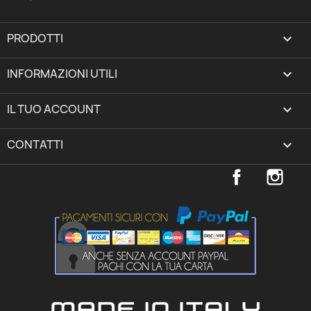
PRODOTTI

INFORMAZIONI UTILI

IL TUO ACCOUNT
expand_more
CONTATTI
keyboard_arrow_down
Facebook
Inst