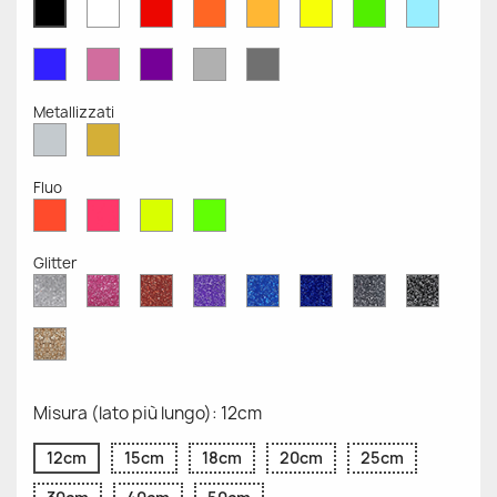
Bianco
Rosso
Arancione
Senape
Giallo
Verde
Azzurr
Nero
Opaco
Opaco
Opaco
Opaco
Opaco
Opaco
Opaco
Opaco
Blu
Rosa
Viola
Grigio
Grigio
Opaco
Opaco
Opaco
Chiaro
Scuro
Opaco
Opaco
Metallizzati
Argento
Oro
Metallizzato
Metallizzato
Fluo
Rosso
Rosa
Giallo
Verde
Fluo
Fluo
Fluo
Fluo
Glitter
Diamante
Rosa
Rosso
Viola
Blu
Blu
Grigio
Nero
Glitter
Glitter
Glitter
Glitter
Zaffiro
Cobalto
Glitter
Glitter
Glitter
Glitter
Oro
Glitter
Misura (lato più lungo): 12cm
12cm
15cm
18cm
20cm
25cm