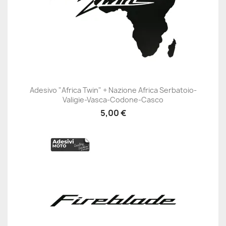
Adesivo "Africa Twin" + Nazione Africa Serbatoio-
Valigie-Vasca-Codone-Casco
5,00 €