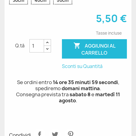
30cm
40cm
50cm
5,50 €
Tasse incluse

AGGIUNGI AL
Q.tà
CARRELLO
Sconti su Quantità
Se ordini entro
14 ore 35 minuti 59 secondi
,
spediremo
domani mattina
.
Consegna prevista tra
sabato 8
e
martedì 11
agosto
.
Condividi