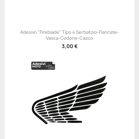
Adesivo "Fireblade" Tipo 4 Serbatoio-Fiancate-
Vasca-Codone-Casco
3,00 €