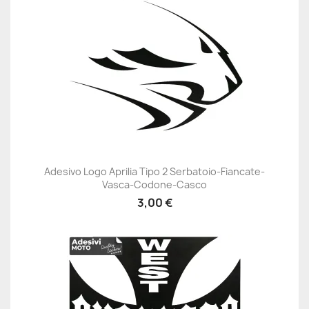
Adesivo Logo Aprilia Tipo 2 Serbatoio-Fiancate-
Vasca-Codone-Casco
3,00 €