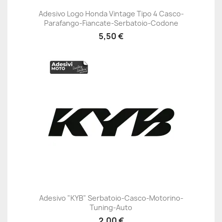
Adesivo Logo Honda Vintage Tipo 4 Casco-
Parafango-Fiancate-Serbatoio-Codone
5,50 €
Adesivo "KYB" Serbatoio-Casco-Motorino-
Tuning-Auto
2,00 €